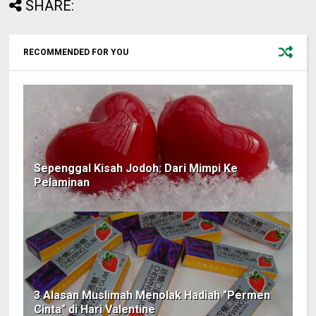
SHARE:
RECOMMENDED FOR YOU
Sepenggal Kisah Jodoh: Dari Mimpi Ke
Pelaminan
3 Alasan Muslimah Menolak Hadiah "Permen
Cinta" di Hari Valentine