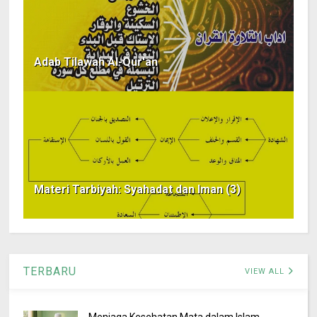
Adab Tilawah Al-Qur'an
Materi Tarbiyah: Syahadat dan Iman (3)
TERBARU
VIEW ALL