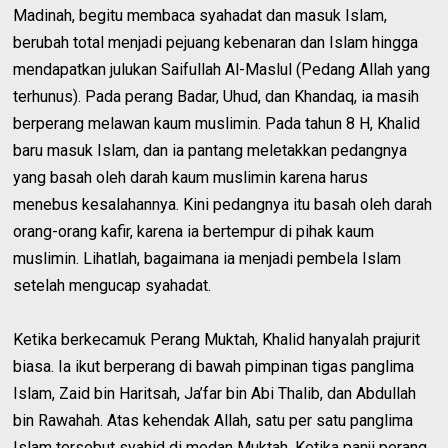
Madinah, begitu membaca syahadat dan masuk Islam,
berubah total menjadi pejuang kebenaran dan Islam hingga
mendapatkan julukan Saifullah Al-Maslul (Pedang Allah yang
terhunus). Pada perang Badar, Uhud, dan Khandaq, ia masih
berperang melawan kaum muslimin. Pada tahun 8 H, Khalid
baru masuk Islam, dan ia pantang meletakkan pedangnya
yang basah oleh darah kaum muslimin karena harus
menebus kesalahannya. Kini pedangnya itu basah oleh darah
orang-orang kafir, karena ia bertempur di pihak kaum
muslimin. Lihatlah, bagaimana ia menjadi pembela Islam
setelah mengucap syahadat.
Ketika berkecamuk Perang Muktah, Khalid hanyalah prajurit
biasa. Ia ikut berperang di bawah pimpinan tigas panglima
Islam, Zaid bin Haritsah, Ja’far bin Abi Thalib, dan Abdullah
bin Rawahah. Atas kehendak Allah, satu per satu panglima
Islam tersebut syahid di medan Muktah. Ketika panji perang