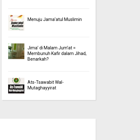
Menuju Jama’atul Muslimin
Jima’ di Malam Jum’at =
Membunuh Kafir dalam Jihad,
Benarkah?
Ats-Tsawabit Wal-
Mutaghayyirat