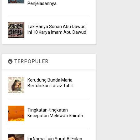
Penjelasannya
Tak Hanya Sunan Abu Dawud,
Ini 10 Karya Imam Abu Dawud
TERPOPULER
Kerudung Bunda Maria
Bertuliskan Lafaz Tahlil
Tingkatan-tingkatan
Kecepatan Melewati Shirath
Ini Nama Lain Surat Al Falaq