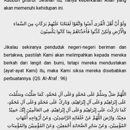
Rabbun ghafur
. Setelah itu, hanya keberkahan Allah yang
akan memenuhi kehidupan ini.
وَلَوْ أَنَّ أَهْلَ الْقُرَى آَمَنُوا وَاتَّقَوْا لَفَتَحْنَا عَلَيْهِمْ بَرَكَاتٍ مِنَ السَّمَاءِ
وَالْأَرْضِ وَلَكِنْ كَذَّبُوا فَأَخَذْنَاهُمْ بِمَا كَانُوا يَكْسِبُونَ
Jikalau sekiranya penduduk negeri-negeri beriman dan
bertakwa, pastilah Kami akan melimpahkan kepada mereka
berkah dari langit dan bumi, tetapi mereka mendustakan
(ayat-ayat Kami) itu, maka Kami siksa mereka disebabkan
perbuatannya. (QS. Al-A'raf : 96)
اللَّهُمَّ صَلِّ وسَلِّمْ عَلَى مُحَمَّدٍ وَعَلَى آلِ مُحَمَّدٍ، كَمَا صَلَّيْتَ وسَلّمْتَ
عَلَى إِبْرَاهِيْمَ وَعَلَى آلِ إِبْرَاهِيْمَ، وَبَارِكْ عَلَى مُحَمَّدٍ وَعَلَى آلِ مُحَمَّدٍ،
كَمَا بَارَكْتَ عَلَى إِبْرَاهِيْمَ وَعَلَى آلِ إِبْرَاهِيْمَ، فِي العَالَمِيْنَ إِنَّكَ حَمِيْدٌ
مَجِيْدٌ، وَارْضَ اللَّهُمَّ عَنْ خُلَفَائِهِ الرَّاشِدِيْنَ، وَعَنْ أَزْوَاجِهِ أُمَّهَاتِ
المُؤْمِنِيْنَ، وَعَنْ سَائِرِ الصَّحَابَةِ أَجْمَعِيْنَ، وَعَنْ المُؤْمِنِيْنَ وَالمُؤْمِنَاتِ