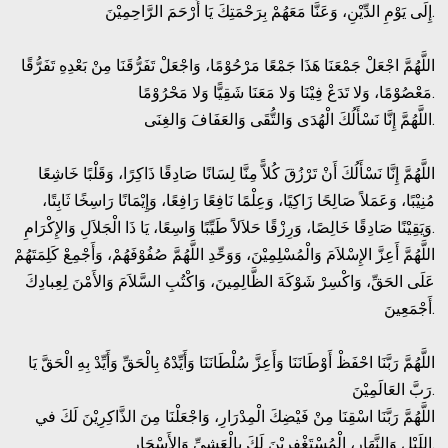
إِلَى يَوْمِ الدِّيْنِ، وَعَنَّا مَعَهُمْ بِرَحْمَتِكَ يَا أَرْحَمَ الرَّاحِمِيْنَ.
اللَّهُمَّ اجْعَلْ جَمْعَنَا هَذَا جَمْعًا مَرْحُوْمًا، وَاجْعَلْ تَفَرُّقَنَا مِنْ بَعْدِهِ تَفَرُّقًا
مَعْصُوْمًا، وَلا تَدَعْ فِيْنَا وَلا مَعَنَا شَقِيًّا وَلا مَحْرُوْمًا.
اللَّهُمَّ إِنَّا نَسْأَلُكَ الْهُدَى وَالتُّقَى وَالعَفَافَ وَالغِنَى.
اللَّهُمَّ إِنَّا نَسْأَلُكَ أَنْ تَرْزُقَ كُلاًّ مِنَّا لِسَانًا صَادِقًا ذَاكِرًا، وَقَلْبًا خَاشِعًا
مُنِيْبًا، وَعَمَلاً صَالِحًا زَاكِيًا، وَعِلْمًا نَافِعًا رَافِعًا، وَإِيْمَانًا رَاسِخًا ثَابِتًا،
وَيَقِيْنًا صَادِقًا خَالِصًا، وَرِزْقًا حَلاَلاًَ طَيِّبًا وَاسِعًا، يَا ذَا الْجَلاَلِ وَالإِكْرَامِ.
اللَّهُمَّ أَعِزَّ الإِسْلاَمَ وَالْمُسْلِمِيْنَ، وَوَحِّدِ اللَّهُمَّ صُفُوْفَهُمْ، وَأَجْمِعْ كَلِمَتَهُمْ
عَلَى الحَقِّ، وَاكْسِرْ شَوْكَةَ الظَّالِمِينَ، وَاكْتُبِ السَّلاَمَ وَالأَمْنَ لِعِبادِكَ
أَجْمَعِينَ.
اللَّهُمَّ رَبَّنَا احْفَظْ أَوْطَانَنَا وَأَعِزَّ سُلْطَانَنَا وَأَيِّدْهُ بِالْحَقِّ وَأَيِّدْ بِهِ الْحَقَّ يَا
رَبَّ العَالَمِيْنَ.
اللَّهُمَّ رَبَّنَا اسْقِنَا مِنْ فَيْضِكَ الْمِدْرَارِ، وَاجْعَلْنَا مِنَ الذَّاكِرِيْنَ لَكَ في
اللَيْلِ وَالنَّهَارِ، الْمُسْتَغْفِرِيْنَ لَكَ بِالْعَشِيِّ وَالأَسْحَارِ.