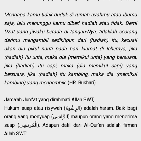
Mengapa kamu tidak duduk di rumah ayahmu atau ibumu
saja, lalu menunggu kamu diberi hadiah atau tidak. Demi
Dzat yang jiwaku berada di tangan-Nya, tidaklah seorang
darimu mengambil sedikitpun dari (hadiah) itu, kecuali
akan dia pikul nanti pada hari kiamat di lehernya, jika
(hadiah) itu unta, maka dia (memikul unta) yang bersuara,
jika (hadiah) itu sapi, maka (dia memikul sapi) yang
bersuara, jika (hadiah) itu kambing, maka dia (memikul
kambing) yang mengembik.
(HR. Bukhari)
Jama'ah Jum'at yang dirahmati Allah SWT,
Hukum suap atau risywah (الرِشْوَةُ) adalah haram. Baik bagi
orang yang menyuap (الرَّاشِى) maupun orang yang menerima
suap (الْمُرْتَشِى). Adapun dalil dari Al-Qur'an adalah firman
Allah SWT: