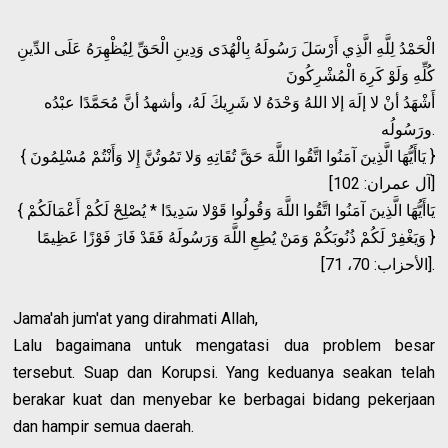
الْحَمْدُ لِلَّهِ الَّذِي أَرْسَلَ رَسُولَهُ بِالْهُدَى وَدِينِ الْحَقِّ لِيُظْهِرَهُ عَلَى الدِّينِ
كُلِّهِ وَلَوْ كَرِهَ الْمُشْرِكُونَ
أَشْهَدُ أنْ لا إلَهَ إلا اللهُ وَحْدَهُ لا شَرِيكَ لَهُ، وأشهدُ أنَّ مُحَمَّدًا عبْدُه
ورَسُولُه.
{ يَاأَيُّهَا الَّذِينَ آمَنُوا اتَّقُوا اللَّهَ حَقَّ تُقَاتِهِ وَلا تَمُوتُنَّ إِلا وَأَنْتُمْ مُسْلِمُونَ }
[آل عمران: 102]
{ يَاأَيُّهَا الَّذِينَ آمَنُوا اتَّقُوا اللَّهَ وَقُولُوا قَوْلا سَدِيدًا * يُصْلِحْ لَكُمْ أَعْمَالَكُمْ
وَيَغْفِرْ لَكُمْ ذُنُوبَكُمْ وَمَنْ يُطِعِ اللَّهَ وَرَسُولَهُ فَقَدْ فَازَ فَوْزًا عَظِيمًا }
[الأحزاب: 70، 71].
Jama'ah jum'at yang dirahmati Allah,
Lalu bagaimana untuk mengatasi dua problem besar
tersebut. Suap dan Korupsi. Yang keduanya seakan telah
berakar kuat dan menyebar ke berbagai bidang pekerjaan
dan hampir semua daerah.