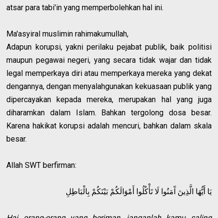
atsar para tabi'in yang memperbolehkan hal ini.
Ma'asyiral muslimin rahimakumullah,
Adapun korupsi, yakni perilaku pejabat publik, baik politisi
maupun pegawai negeri, yang secara tidak wajar dan tidak
legal memperkaya diri atau memperkaya mereka yang dekat
dengannya, dengan menyalahgunakan kekuasaan publik yang
dipercayakan kepada mereka, merupakan hal yang juga
diharamkan dalam Islam. Bahkan tergolong dosa besar.
Karena hakikat korupsi adalah mencuri, bahkan dalam skala
besar.
Allah SWT berfirman:
يَا أَيُّهَا الَّذِينَ آَمَنُوا لَا تَأْكُلُوا أَمْوَالَكُمْ بَيْنَكُمْ بِالْبَاطِلِ
Hai orang-orang yang beriman, janganlah kamu saling