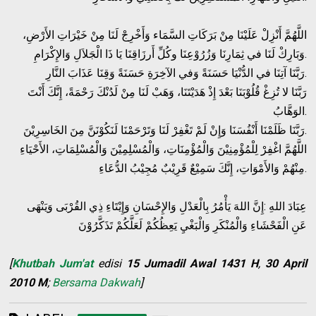
اللَّهُمَّ أَنْزِلْ عَلَيْنَا مِنْ بَرَكَاتِ السَّمَاء وَأَخْرِجْ لَنَا مِنْ خَيْرَاتِ الأَرْضِ،
وَبَارِكْ لَنَا في ثِمَارِنَا وَزُرُوْعِنَا وكُلِّ أَرزَاقِنَا يَا ذَا الْجَلاَلِ وَالإِكْرَامِ.
رَبَّنَا آتِنَا في الدُّنْيَا حَسَنَةً وَفي الآخِرَةِ حَسَنَةً وَقِنَا عَذَابَ النَّارِ.
رَبَّنَا لا تُزِغْ قُلُوْبَنَا بَعْدَ إِذْ هَدَيْتَنَا، وَهَبْ لَنَا مِنْ لَدُنْكَ رَحْمَةً، إِنَّكَ أَنْتَ
الوَهَّابُ.
رَبَّنَا ظَلَمْنَا أَنْفُسَنَا وَإِنْ لَمْ تَغْفِرْ لَنَا وَتَرْحَمْنَا لَنَكُوْنَنَّ مِنَ الخَاسِرِيْنَ.
اللَّهُمَّ اغْفِرْ لِلْمُؤْمِنِيْنَ وَالْمُؤْمِنَاتِ، وَالْمُسْلِمِيْنَ وَالْمُسْلِمَاتِ، الأَحْيَاءِ
مِنْهُمْ وَالأَمْوَاتِ، إِنَّكَ سَمِيْعٌ قَرِيْبٌ مُجِيْبُ الدُّعَاءِ.
عِبَادَ اللهِ :إِنَّ اللهَ يَأْمُرُ بِالْعَدْلِ وَالإِحْسَانِ وَإِيْتَاءِ ذِي القُرْبَى وَيَنْهَى
عَنِ الْفَحْشَاءِ وَالْمُنْكَرِ وَالْبَغْيِ يَعِظُكُمْ لَعَلَّكُمْ تَذَكَّرُوْنَ
[
Khutbah Jum'at
edisi
15 Jumadil Awal 1431 H
,
30 April
2010 M
;
Bersama Dakwah
]