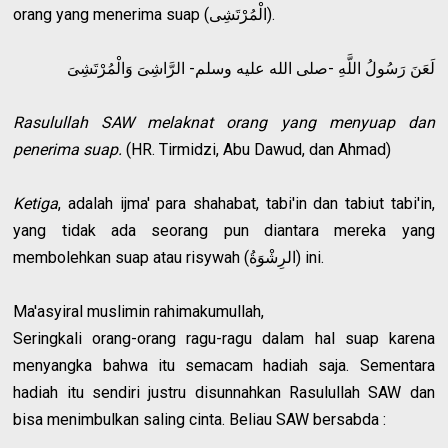
orang yang menerima suap (الْمُرْتَشِى).
لَعَنَ رَسُولُ اللَّهِ -صلى الله عليه وسلم- الرَّاشِىَ وَالْمُرْتَشِىَ
Rasulullah SAW melaknat orang yang menyuap dan
penerima suap.
(HR. Tirmidzi, Abu Dawud, dan Ahmad)
Ketiga
, adalah ijma' para shahabat, tabi'in dan tabiut tabi'in,
yang tidak ada seorang pun diantara mereka yang
membolehkan suap atau risywah (الرِشْوَةُ) ini.
Ma'asyiral muslimin rahimakumullah,
Seringkali orang-orang ragu-ragu dalam hal suap karena
menyangka bahwa itu semacam hadiah saja. Sementara
hadiah itu sendiri justru disunnahkan Rasulullah SAW dan
bisa menimbulkan saling cinta. Beliau SAW bersabda :