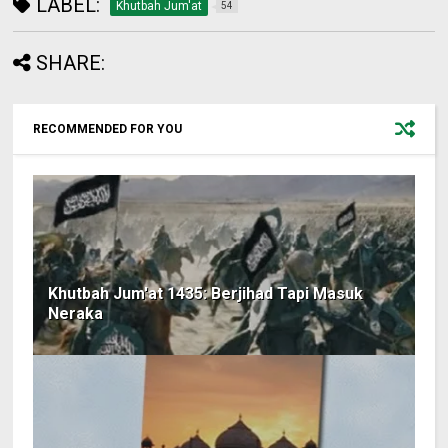
LABEL:
Khutbah Jum'at
54
SHARE:
RECOMMENDED FOR YOU
Khutbah Jum'at 1435: Berjihad Tapi Masuk
Neraka