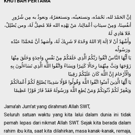
KHUTBAH PERTAMA
إنَّ الحَمْدَ لله، نَحْمَدُه، ونستعينُه، ونستغفرُهُ، ونعوذُ به مِن شُرُورِ
أنفُسِنَا، وَمِنْ سيئاتِ أعْمَالِنا، مَنْ يَهْدِه الله فَلا مُضِلَّ لَهُ، ومن يُضْلِلْ،
فَلا هَادِي لَهُ.
وأَشْهَدُ أنْ لا إلَهَ إلا اللهُ وَحْدَهُ لا شَرِيكَ لَهُ، وأشهدُ أنَّ مُحَمَّدًا عبْدُه
ورَسُولُه.
يَا أَيُّهَا النَّاسُ اتَّقُوا رَبَّكُمُ الَّذِي خَلَقَكُمْ مِنْ نَفْسٍ وَاحِدَةٍ وَخَلَقَ مِنْهَا
زَوْجَهَا وَبَثَّ مِنْهُمَا رِجَالًا كَثِيرًا وَنِسَاءً وَاتَّقُوا اللَّهَ الَّذِي تَسَاءَلُونَ بِهِ
وَالْأَرْحَامَ إِنَّ اللَّهَ كَانَ عَلَيْكُمْ رَقِيبًا
يَا أَيُّهَا الَّذِينَ آَمَنُوا اتَّقُوا اللَّهَ وَقُولُوا قَوْلًا سَدِيدًا يُصْلِحْ لَكُمْ أَعْمَالَكُمْ
وَيَغْفِرْ لَكُمْ ذُنُوبَكُمْ وَمَنْ يُطِعِ اللَّهَ وَرَسُولَهُ فَقَدْ فَازَ فَوْزًا عَظِيمًا
Jama'ah Jum'at yang dirahmati Allah SWT,
Seluruh satuan waktu yang kita lalui dalam dunia ini tidak
pernah lepas dari nikmat Allah SWT. Sejak kita berada dalam
rahim ibu kita, saat kita dilahirkan, masa kanak-kanak, remaja,