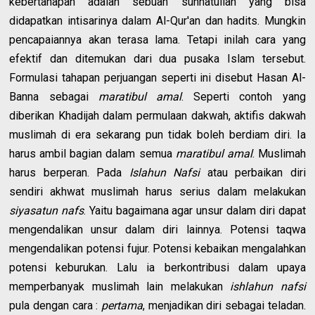
kebertahapan adalah sebuah sunnatullah yang bisa
didapatkan intisarinya dalam Al-Qur'an dan hadits. Mungkin
pencapaiannya akan terasa lama. Tetapi inilah cara yang
efektif dan ditemukan dari dua pusaka Islam tersebut.
Formulasi tahapan perjuangan seperti ini disebut Hasan Al-
Banna sebagai
maratibul amal
. Seperti contoh yang
diberikan Khadijah dalam permulaan dakwah, aktifis dakwah
muslimah di era sekarang pun tidak boleh berdiam diri. Ia
harus ambil bagian dalam semua
maratibul amal
. Muslimah
harus berperan. Pada
Islahun Nafsi
atau perbaikan diri
sendiri akhwat muslimah harus serius dalam melakukan
siyasatun nafs
. Yaitu bagaimana agar unsur dalam diri dapat
mengendalikan unsur dalam diri lainnya. Potensi taqwa
mengendalikan potensi fujur. Potensi kebaikan mengalahkan
potensi keburukan. Lalu ia berkontribusi dalam upaya
memperbanyak muslimah lain melakukan
ishlahun nafsi
pula dengan cara :
pertama
, menjadikan diri sebagai teladan.