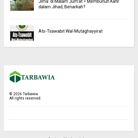
Jima’ di Malam Jum’at = Membunuh Kafir
dalam Jihad, Benarkah?
Ats-Tsawabit Wal-Mutaghayyirat
©
2026
Tarbawia
All rights reserved.