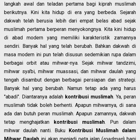
langkah awal dan teladan pertama bagi kiprah muslimah
berikutnya. Kini kita hidup di era yang berbeda. Sejarah
dakwah telah berusia lebih dari empat belas abad sejak
muslimah pertama berperan menyokongnya. Kita kini hidup
di abad modern yang memiliki karakteristik zamannya
sendiri. Banyak hal yang telah berubah. Bahkan dakwah di
masa modern ini pun telah disusun sedemikian rupa dalam
berbagai orbit atau mihwar-nya. Sejak mihwar tandzimi,
mihwar sya'bi, mihwar muassasi, dan mihwar daulah yang
tengah disambut dengan berbagai persiapan dan strategi.
Banyak hal yang berubah. Namun tetap ada yang harus
"abadi". Diantaranya adalah
kontribusi muslimah
. Ya, peran
muslimah tidak boleh berhenti. Apapun mihwarnya, di sana
ada dan butuh peran muslimah. Apapun zamannya, dakwah
tetap menghajatkan
kontribusi muslimah
. Pun dalam
mihwar daulah nanti. Buku
Kontribusi Muslimah dalam
Mihwar Daulah
ini akan menjadi peta jalan (
roadmap
) bagi