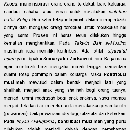
Kedua
, menginspirasi orang-orang terdekat, baik keluarga,
saudara, sahabat atau teman untuk melakukan
ishlahun
nafsi
.
Ketiga
, Berusaha tetap istiqamah dalam memperbaiki
dirinya dan mengajak orang terdekat untuk melakukan hal
yang sama. Proses ini harus terus dilakukan hingga
kematian menghentikan. Pada
Takwin Bait al-Muslim
,
muslimah juga memiliki kontribusi. Ada istilah
siyasatul
usrah
yang dipakai
Sumaryatin Zarkasyi
di sini. Bagaimana
agar muslimah bisa mengatur rumah tangga, sementara
suami tetap pemimpin dalam keluarga. Maka
kontribusi
muslimah
mewujud dalam bentuk menjadi istri yang
shalihah, menjadi anak yang shalihah bagi orang tuanya,
menjadi ummi madrasah bagi anak-anaknya, yang mampu
menjadi teladan bagi mereka serta menjalankan peran taurits
(pewarisan), baik pewarisan ideologi, cita-cita, dan kebaikan.
Pada
Irsyad Al-Mujtama'
,
kontribusi muslimah
yang perlu
dilakukan adalah menjadi daiyah dengan pemahaman