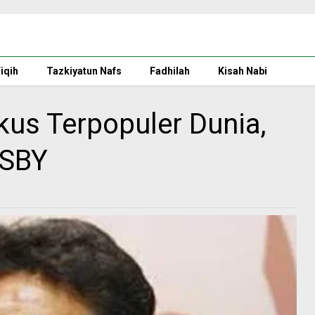
iqih
Tazkiyatun Nafs
Fadhilah
Kisah Nabi
kus Terpopuler Dunia,
 SBY