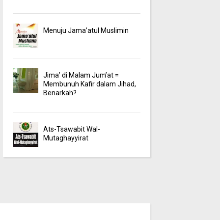
Menuju Jama’atul Muslimin
Jima’ di Malam Jum’at =
Membunuh Kafir dalam Jihad,
Benarkah?
Ats-Tsawabit Wal-
Mutaghayyirat