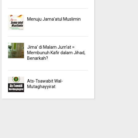
Menuju Jama’atul Muslimin
Jima’ di Malam Jum’at =
Membunuh Kafir dalam Jihad,
Benarkah?
Ats-Tsawabit Wal-
Mutaghayyirat