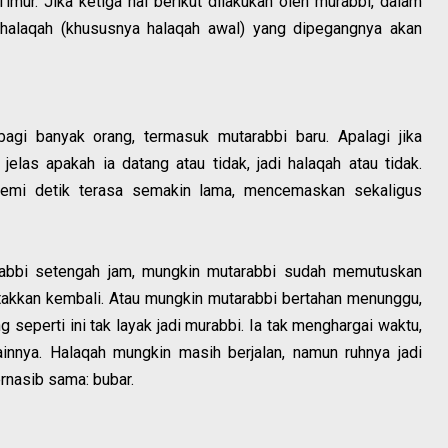
ur. Jika ketiga hal berikut dilakukan oleh murabbi, dalam
 halaqah (khususnya halaqah awal) yang dipegangnya akan
gi banyak orang, termasuk mutarabbi baru. Apalagi jika
las apakah ia datang atau tidak, jadi halaqah atau tidak.
demi detik terasa semakin lama, mencemaskan sekaligus
rabbi setengah jam, mungkin mutarabbi sudah memutuskan
 takkan kembali. Atau mungkin mutarabbi bertahan menunggu,
 seperti ini tak layak jadi murabbi. Ia tak menghargai waktu,
ainnya. Halaqah mungkin masih berjalan, namun ruhnya jadi
ernasib sama: bubar.