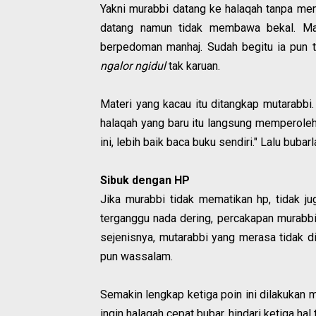
Yakni murabbi datang ke halaqah tanpa me
datang namun tidak membawa bekal. Mat
berpedoman manhaj. Sudah begitu ia pun t
ngalor ngidul
tak karuan.
Materi yang kacau itu ditangkap mutarabbi.
halaqah yang baru itu langsung memperoleh
ini, lebih baik baca buku sendiri." Lalu bubarl
Sibuk dengan HP
Jika murabbi tidak mematikan hp, tidak jug
terganggu nada dering, percakapan murabb
sejenisnya, mutarabbi yang merasa tidak di
pun wassalam.
Semakin lengkap ketiga poin ini dilakukan m
ingin halaqah cepat bubar, hindari ketiga hal t