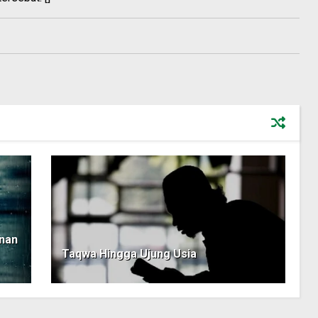
anan
Taqwa Hingga Ujung Usia