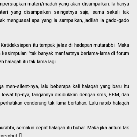
mpersiapkan materi/madah yang akan disampaikan. Ia hanya
eri yang disampaikan seingatnya saja, sama sekali tak
ak menguasai apa yang ia sampaikan, jadilah ia gado-gado
 Ketidaksiapan itu tampak jelas di hadapan mutarabbi. Maka
 kesimpulan: "tak banyak manfaatnya berlama-lama di forum
ah halaqah itu tak lama lagi.
a men-silent-nya, lalu beberapa kali halaqah yang baru itu
i lewat hp-nya, tangannya disibukkan dengan sms, BBM, dan
perhatikan cenderung tak lama bertahan. Lalu nasib halaqah
urabbi, semakin cepat halaqah itu bubar. Maka jika antum tak
ersebut. []