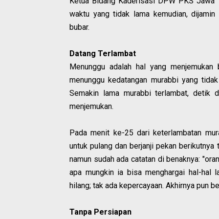
Ketua Bidang Kaderisasi DPW PKS Jawa Tim
waktu yang tidak lama kemudian, dijamin
bubar.
Datang Terlambat
Menunggu adalah hal yang menjemukan ba
menunggu kedatangan murabbi yang tidak je
Semakin lama murabbi terlambat, detik 
menjemukan.
Pada menit ke-25 dari keterlambatan mu
untuk pulang dan berjanji pekan berikutnya
namun sudah ada catatan di benaknya: "orang
apa mungkin ia bisa menghargai hal-hal l
hilang; tak ada kepercayaan. Akhirnya pun b
Tanpa Persiapan