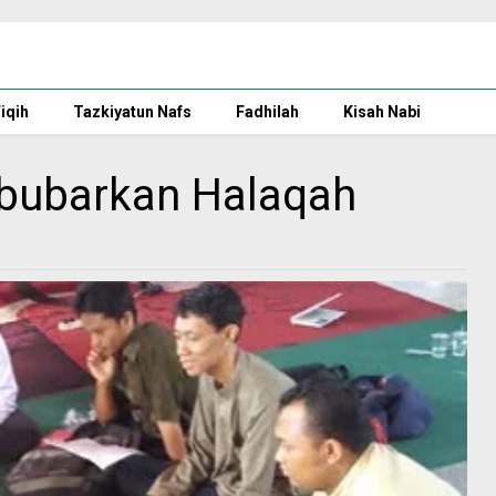
iqih
Tazkiyatun Nafs
Fadhilah
Kisah Nabi
bubarkan Halaqah