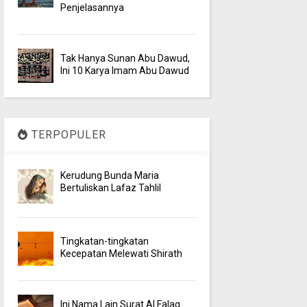
Penjelasannya
Tak Hanya Sunan Abu Dawud,
Ini 10 Karya Imam Abu Dawud
TERPOPULER
Kerudung Bunda Maria
Bertuliskan Lafaz Tahlil
Tingkatan-tingkatan
Kecepatan Melewati Shirath
Ini Nama Lain Surat Al Falaq