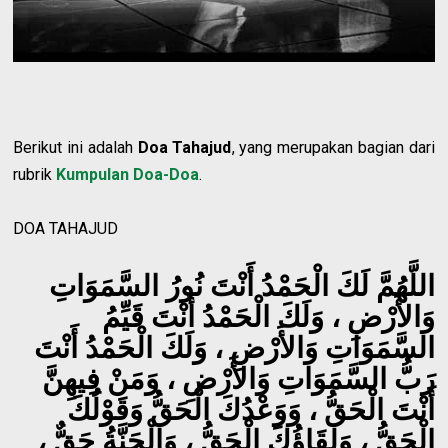
Berikut ini adalah
Doa Tahajud
, yang merupakan bagian dari
rubrik
Kumpulan Doa-Doa
.
DOA TAHAJUD
اللَّهُمَّ لَكَ الْحَمْدُ أَنْتَ نُورُ السَّمَوَاتِ
وَالأَرْضِ ، وَلَكَ الْحَمْدُ أَنْتَ قَيِّمُ
السَّمَوَاتِ وَالأَرْضِ ، وَلَكَ الْحَمْدُ أَنْتَ
رَبُّ السَّمَوَاتِ وَالأَرْضِ ، وَمَنْ فِيهِنَّ
أَنْتَ الْحَقُّ ، وَوَعْدُكَ الْحَقُّ وَقَوْلُكَ
الْحَقُّ ، وَلِقَاؤُكَ الْحَقُّ ، وَالْجَنَّةُ حَقٌّ ،