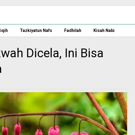
iqih
Tazkiyatun Nafs
Fadhilah
Kisah Nabi
ah Dicela, Ini Bisa
a