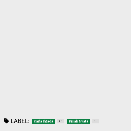
LABEL:
Kaifa Ihtada
Kisah Nyata
46
85