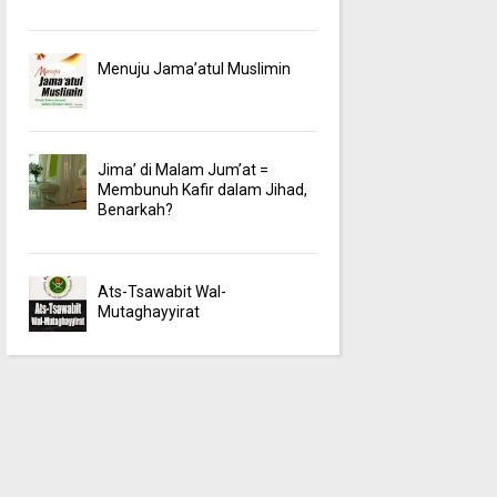
Menuju Jama’atul Muslimin
Jima’ di Malam Jum’at =
Membunuh Kafir dalam Jihad,
Benarkah?
Ats-Tsawabit Wal-
Mutaghayyirat