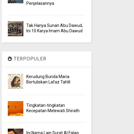
Penjelasannya
Tak Hanya Sunan Abu Dawud,
Ini 10 Karya Imam Abu Dawud
TERPOPULER
Kerudung Bunda Maria
Bertuliskan Lafaz Tahlil
Tingkatan-tingkatan
Kecepatan Melewati Shirath
Ini Nama Lain Surat Al Falaq