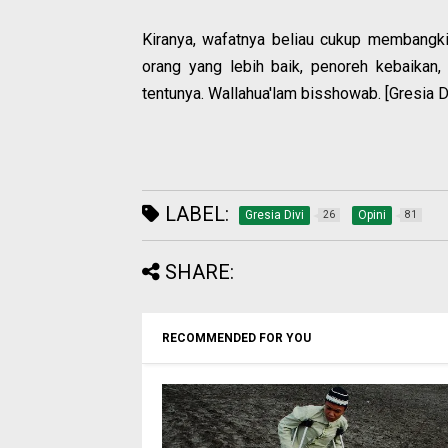
Kiranya, wafatnya beliau cukup membangkit
orang yang lebih baik, penoreh kebaikan, 
tentunya. Wallahua'lam bisshowab. [Gresia D
LABEL:
Gresia Divi
Opini
26
81
SHARE:
RECOMMENDED FOR YOU