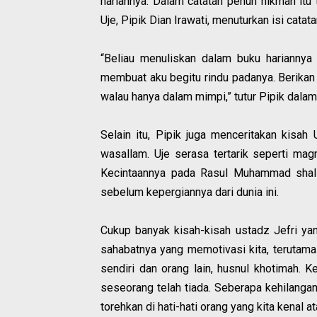
hariannya. Dalam catatan penuh hikmah itu t
Uje, Pipik Dian Irawati, menuturkan isi catatan
“Beliau menuliskan dalam buku hariannya 
membuat aku begitu rindu padanya. Berika
walau hanya dalam mimpi,” tutur Pipik dala
Selain itu, Pipik juga menceritakan kisah 
wasallam. Uje serasa tertarik seperti ma
Kecintaannya pada Rasul Muhammad shalla
sebelum kepergiannya dari dunia ini.
Cukup banyak kisah-kisah ustadz Jefri yang
sahabatnya yang memotivasi kita, terutama 
sendiri dan orang lain, husnul khotimah. K
seseorang telah tiada. Seberapa kehilangan
torehkan di hati-hati orang yang kita kenal a