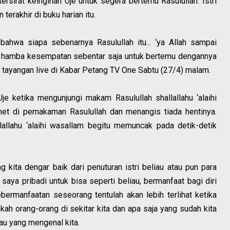
ersirat keinginan Uje untuk segera bertemu Rasulullah. Istri
 terakhir di buku harian itu.
bahwa siapa sebenarnya Rasulullah itu... ‘ya Allah sampai
n hamba kesempatan sebentar saja untuk bertemu dengannya
m tayangan live di Kabar Petang TV One Sabtu (27/4) malam.
Uje ketika mengunjungi makam Rasulullah shallallahu ‘alaihi
gnet di pemakaman Rasulullah dan menangis tiada hentinya.
llahu ‘alaihi wasallam begitu memuncak pada detik-detik
 kita dengar baik dari penuturan istri beliau atau pun para
saya pribadi untuk bisa seperti beliau, bermanfaat bagi diri
ebermanfaatan seseorang tentulah akan lebih terlihat ketika
kah orang-orang di sekitar kita dan apa saja yang sudah kita
tau yang mengenal kita.