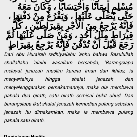
مُسْلِمٍ إِيمَانًا وَاحْتِسَابًا ، وَكَانَ مَعَهُ
حَتَّى يُصَلَّى عَلَيْهَا ، وَيَفْرُغَ مِنْ دَفْنِهَا ،
فَإِنَّهُ يَرْجِعُ مِنَ الأَجْرِ بِقِيرَاطَيْنِ ، كُلُّ
قِيرَاطٍ مِثْلُ أُحُدٍ ، وَمَنْ صَلَّى عَلَيْهَا ثُمَّ
رَجَعَ قَبْلَ أَنْ تُدْفَنَ فَإِنَّهُ يَرْجِعُ بِقِيرَاطٍ
Dari Abu Hurairah radhiyallahu 'anhu bahwa Rasulullah
shallallahu 'alaihi wasallam bersabda, "Barangsiapa
melayat jenazah muslim karena iman dan ikhlas, ia
menyertainya hingga shalat jenazah dan
menyelenggarakan pemakamannya, maka dia membawa
pahala dua qirath, satu qirath semisal bukit uhud. Dan
barangsiapa ikut shalat jenazah kemudian pulang sebelum
jenazah itu dimakamkan, maka ia membawa pulang
pahala satu qirath.
Penjelasan Hadits