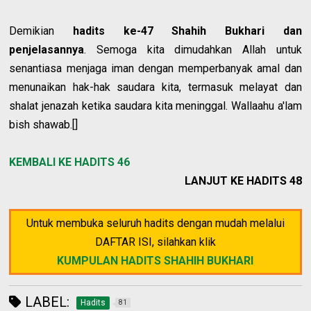
Demikian
hadits ke-47 Shahih Bukhari dan
penjelasannya
. Semoga kita dimudahkan Allah untuk
senantiasa menjaga iman dengan memperbanyak amal dan
menunaikan hak-hak saudara kita, termasuk melayat dan
shalat jenazah ketika saudara kita meninggal. Wallaahu a'lam
bish shawab.[]
KEMBALI KE HADITS 46
LANJUT KE HADITS 48
Untuk membuka seluruh hadits dengan mudah melalui
DAFTAR ISI, silahkan klik
KUMPULAN HADITS SHAHIH BUKHARI
LABEL:
Hadits
81