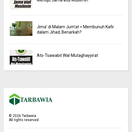
Menuju Jama’atul Muslimin
Jima’ di Malam Jum’at = Membunuh Kafir
dalam Jihad, Benarkah?
Ats-Tsawabit Wal-Mutaghayyirat
©
2026
Tarbawia
All rights reserved.