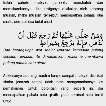
Inilah pahala melayat jenazah, menshalati dan
memakamkannya. Jika ketiganya dilakukan oleh seorang
muslim, maka muslim tersebut mendapatkan pahala dua
qirath, semisal dua bukit uhud.
وَمَنْ صَلَّى عَلَيْهَا ثُمَّ رَجَعَ قَبْلَ أَنْ
تُدْفَنَ فَإِنَّهُ يَرْجِعُ بِقِيرَاطٍ
Dan barangsiapa ikut shalat jenazah kemudian pulang
sebelum jenazah itu dimakamkan, maka ia membawa
pulang pahala satu qirath
Adakalanya seorang muslim hanya sempat melayat dan ikut
shalat jenazah tetapi tidak bisa mengantarkannya ke
pemakaman. Untuk golongan yang seperti ini, dia
mendapatkan pahala satu qirath, yaitu semisal satu bukit
Uhud.