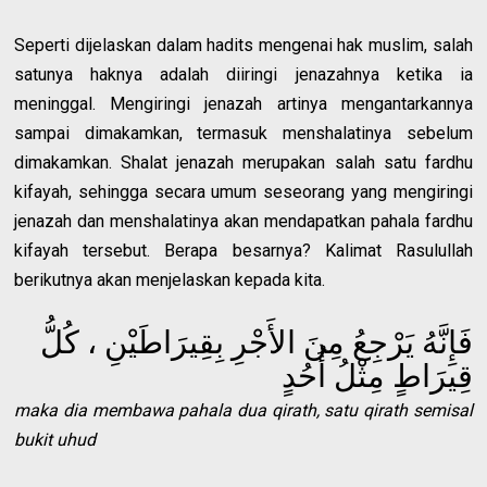
Seperti dijelaskan dalam hadits mengenai hak muslim, salah
satunya haknya adalah diiringi jenazahnya ketika ia
meninggal. Mengiringi jenazah artinya mengantarkannya
sampai dimakamkan, termasuk menshalatinya sebelum
dimakamkan. Shalat jenazah merupakan salah satu fardhu
kifayah, sehingga secara umum seseorang yang mengiringi
jenazah dan menshalatinya akan mendapatkan pahala fardhu
kifayah tersebut. Berapa besarnya? Kalimat Rasulullah
berikutnya akan menjelaskan kepada kita.
فَإِنَّهُ يَرْجِعُ مِنَ الأَجْرِ بِقِيرَاطَيْنِ ، كُلُّ
قِيرَاطٍ مِثْلُ أُحُدٍ
maka dia membawa pahala dua qirath, satu qirath semisal
bukit uhud