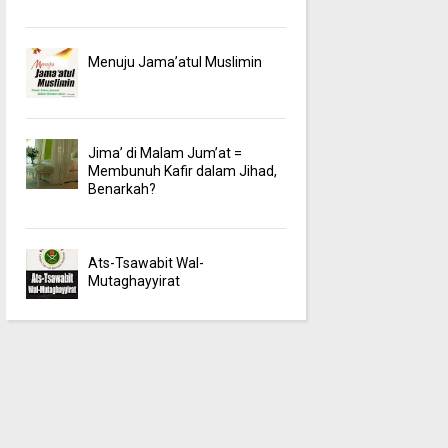
Menuju Jama’atul Muslimin
Jima’ di Malam Jum’at =
Membunuh Kafir dalam Jihad,
Benarkah?
Ats-Tsawabit Wal-
Mutaghayyirat