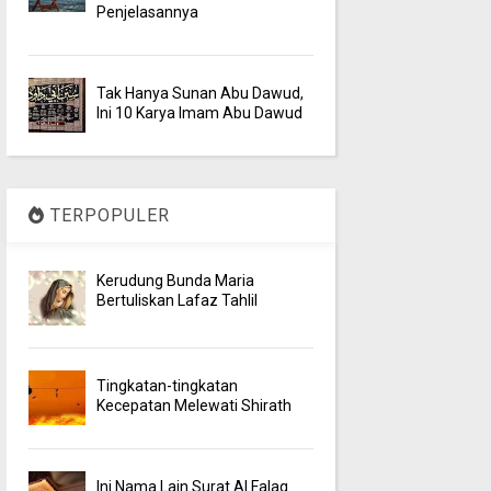
Penjelasannya
Tak Hanya Sunan Abu Dawud,
Ini 10 Karya Imam Abu Dawud
TERPOPULER
Kerudung Bunda Maria
Bertuliskan Lafaz Tahlil
Tingkatan-tingkatan
Kecepatan Melewati Shirath
Ini Nama Lain Surat Al Falaq