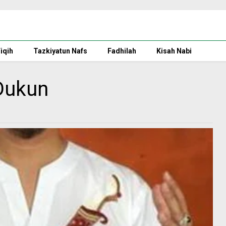
iqih
Tazkiyatun Nafs
Fadhilah
Kisah Nabi
Dukun