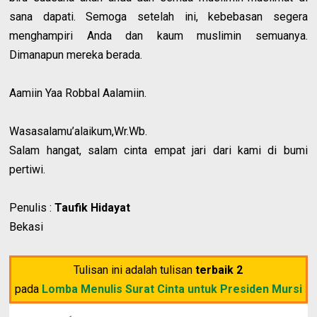
sana dapati. Semoga setelah ini, kebebasan segera
menghampiri Anda dan kaum muslimin semuanya.
Dimanapun mereka berada.
Aamiin Yaa Robbal Aalamiin.
Wasasalamu’alaikum,Wr.Wb.
Salam hangat, salam cinta empat jari dari kami di bumi
pertiwi.
Penulis :
Taufik Hidayat
Bekasi
Tulisan ini adalah tulisan
terbaik 2
pada
Lomba Menulis Surat Cinta untuk Presiden Mursi