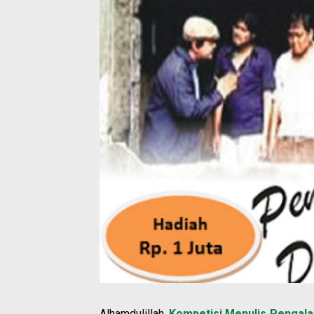
Alhamdulillah,
Kompetisi Menulis Penga