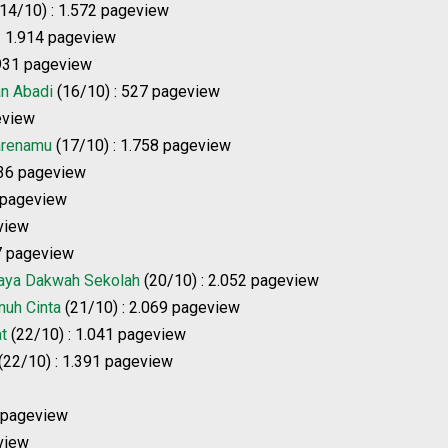
14/10) : 1.572 pageview
: 1.914 pageview
.931 pageview
n Abadi
(16/10) : 527 pageview
eview
karenamu
(17/10) : 1.758 pageview
236 pageview
 pageview
eview
7 pageview
aya Dakwah Sekolah
(20/10) : 2.052 pageview
nuh Cinta
(21/10) : 2.069 pageview
t
(22/10) : 1.041 pageview
(22/10) : 1.391 pageview
 pageview
view