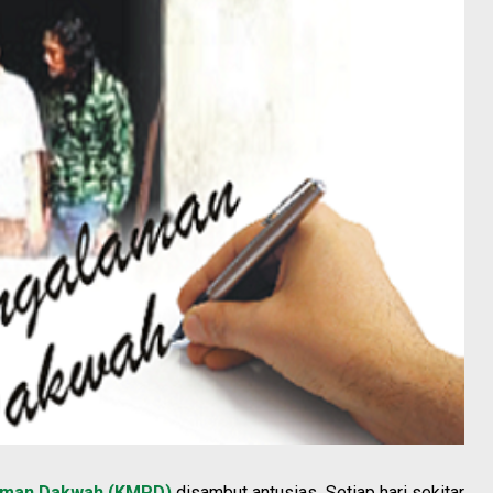
laman Dakwah (KMPD)
disambut antusias. Setiap hari sekitar