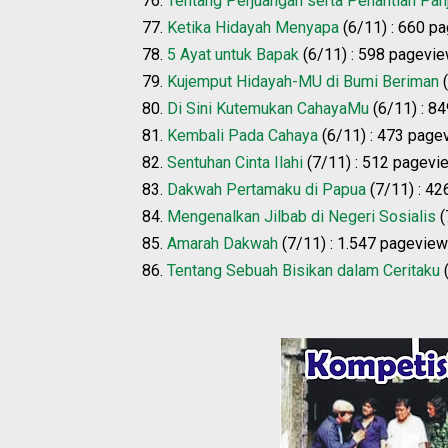
76.
Tentang Perjuangan serta Penantian Pan
77.
Ketika Hidayah Menyapa
(6/11) : 660 p
78.
5 Ayat untuk Bapak
(6/11) : 598 pagevi
79.
Kujemput Hidayah-MU di Bumi Beriman
(
80.
Di Sini Kutemukan CahayaMu
(6/11) : 8
81.
Kembali Pada Cahaya
(6/11) : 473 page
82.
Sentuhan Cinta Ilahi
(7/11) : 512 pagevi
83.
Dakwah Pertamaku di Papua
(7/11) : 4
84.
Mengenalkan Jilbab di Negeri Sosialis
(
85.
Amarah Dakwah
(7/11) : 1.547 pageview
86.
Tentang Sebuah Bisikan dalam Ceritaku
(