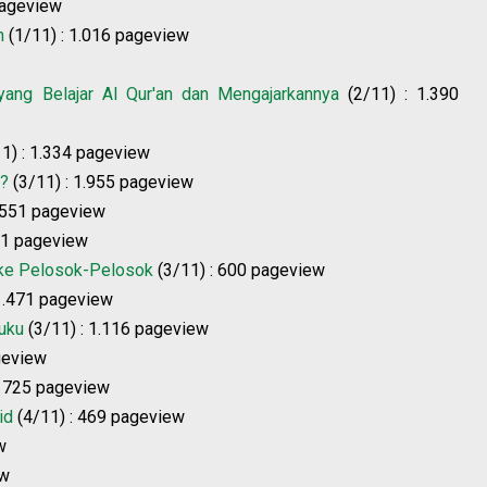
pageview
h
(1/11) : 1.016 pageview
 yang Belajar Al Qur'an dan Mengajarkannya
(2/11) : 1.390
1) : 1.334 pageview
a?
(3/11) : 1.955 pageview
 551 pageview
61 pageview
 ke Pelosok-Pelosok
(3/11) : 600 pageview
 1.471 pageview
uku
(3/11) : 1.116 pageview
geview
: 725 pageview
id
(4/11) : 469 pageview
w
ew