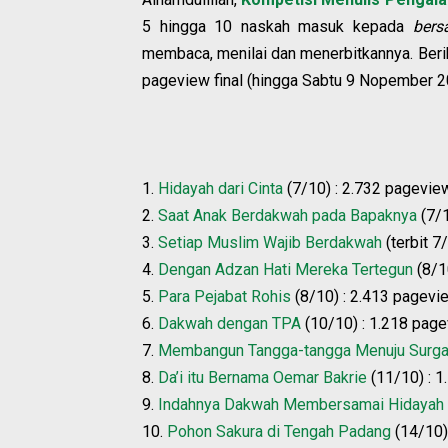
5 hingga 10 naskah masuk kepada
ber
membaca, menilai dan menerbitkannya. Beriku
pageview final (hingga Sabtu 9 Nopember 2
1.
Hidayah dari Cinta
(7/10) : 2.732 pagevie
2.
Saat Anak Berdakwah pada Bapaknya
(7/1
3.
Setiap Muslim Wajib Berdakwah
(terbit 7
4.
Dengan Adzan Hati Mereka Tertegun
(8/1
5.
Para Pejabat Rohis
(8/10) : 2.413 pagevi
6.
Dakwah dengan TPA
(10/10) : 1.218 pag
7.
Membangun Tangga-tangga Menuju Surg
8.
Da’i itu Bernama Oemar Bakrie
(11/10) : 
9.
Indahnya Dakwah Membersamai Hidayah
10.
Pohon Sakura di Tengah Padang
(14/10)