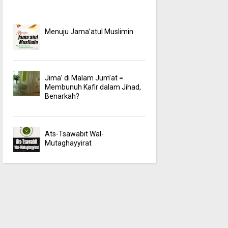
Menuju Jama’atul Muslimin
Jima’ di Malam Jum’at =
Membunuh Kafir dalam Jihad,
Benarkah?
Ats-Tsawabit Wal-
Mutaghayyirat