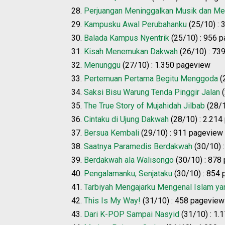
28.
Perjuangan Meninggalkan Musik dan Me
29.
Kampusku Awal Perubahanku
(25/10) : 
30.
Balada Kampus Nyentrik
(25/10) : 956 
31.
Kisah Menemukan Dakwah
(26/10) : 73
32.
Menunggu
(27/10) : 1.350 pageview
33.
Pertemuan Pertama Begitu Menggoda
(
34.
Saksi Bisu Warung Tenda Pinggir Jalan
(
35.
The True Story of Mujahidah Jilbab
(28/1
36.
Cintaku di Ujung Dakwah
(28/10) : 2.214
37.
Bersua Kembali
(29/10) : 911 pageview
38.
Saatnya Paramedis Berdakwah
(30/10) 
39.
Berdakwah ala Walisongo
(30/10) : 878
40.
Pengalamanku, Senjataku
(30/10) : 854
41.
Tarbiyah Mengajarku Mengenal Islam ya
42.
This Is My Way!
(31/10) : 458 pageview
43.
Dari K-POP Sampai Nasyid
(31/10) : 1.