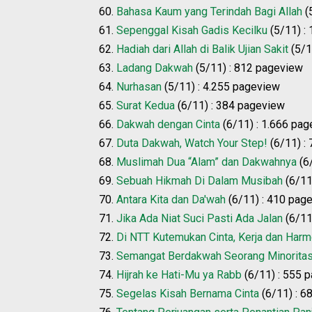
60.
Bahasa Kaum yang Terindah Bagi Allah
(
61.
Sepenggal Kisah Gadis Kecilku
(5/11) :
62.
Hadiah dari Allah di Balik Ujian Sakit
(5/1
63.
Ladang Dakwah
(5/11) : 812 pageview
64.
Nurhasan
(5/11) : 4.255 pageview
65.
Surat Kedua
(6/11) : 384 pageview
66.
Dakwah dengan Cinta
(6/11) : 1.666 pa
67.
Duta Dakwah, Watch Your Step!
(6/11) :
68.
Muslimah Dua “Alam” dan Dakwahnya
(6
69.
Sebuah Hikmah Di Dalam Musibah
(6/11
70.
Antara Kita dan Da'wah
(6/11) : 410 pag
71.
Jika Ada Niat Suci Pasti Ada Jalan
(6/11
72.
Di NTT Kutemukan Cinta, Kerja dan Harm
73.
Semangat Berdakwah Seorang Minorita
74.
Hijrah ke Hati-Mu ya Rabb
(6/11) : 555 
75.
Segelas Kisah Bernama Cinta
(6/11) : 6