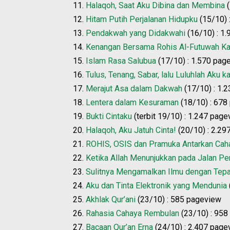
11.
Halaqoh, Saat Aku Dibina dan Membina
(
12.
Hitam Putih Perjalanan Hidupku
(15/10) 
13.
Pendakwah yang Didakwahi
(16/10) : 1
14.
Kenangan Bersama Rohis Al-Futuwah Ka
15.
Islam Rasa Salubua
(17/10) : 1.570 pag
16.
Tulus, Tenang, Sabar, lalu Luluhlah Aku 
17.
Merajut Asa dalam Dakwah
(17/10) : 1.
18.
Lentera dalam Kesuraman
(18/10) : 678
19.
Bukti Cintaku
(terbit 19/10) : 1.247 pag
20.
Halaqoh, Aku Jatuh Cinta!
(20/10) : 2.29
21.
ROHIS, OSIS dan Pramuka Antarkan Cah
22.
Ketika Allah Menunjukkan pada Jalan Pe
23.
Sulitnya Mengamalkan Ilmu dengan Tepa
24.
Aku dan Tinta Elektronik yang Mendunia
25.
Akhlak Qur’ani
(23/10) : 585 pageview
26.
Rahasia Cahaya Rembulan
(23/10) : 958
27.
Bacaan Qur’an Erna
(24/10) : 2.407 page