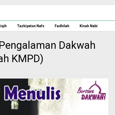
iqih
Tazkiyatun Nafs
Fadhilah
Kisah Nabi
a Pengalaman Dakwah
ah KMPD)