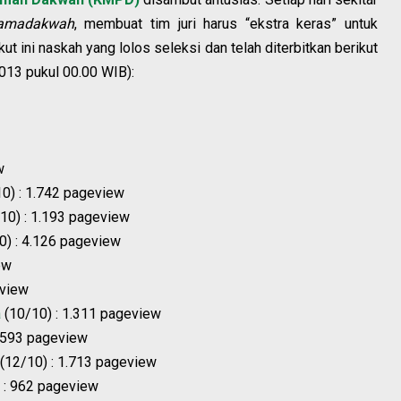
samadakwah
, membuat tim juri harus “ekstra keras” untuk
t ini naskah yang lolos seleksi dan telah diterbitkan berikut
013 pukul 00.00 WIB):
w
0) : 1.742 pageview
/10) : 1.193 pageview
0) : 4.126 pageview
ew
eview
a
(10/10) : 1.311 pageview
1.593 pageview
(12/10) : 1.713 pageview
 : 962 pageview