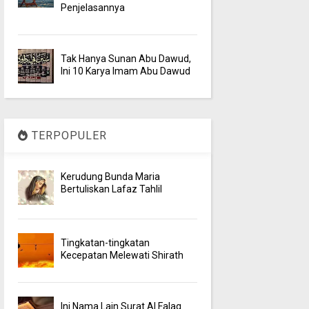
Penjelasannya
Tak Hanya Sunan Abu Dawud,
Ini 10 Karya Imam Abu Dawud
TERPOPULER
Kerudung Bunda Maria
Bertuliskan Lafaz Tahlil
Tingkatan-tingkatan
Kecepatan Melewati Shirath
Ini Nama Lain Surat Al Falaq