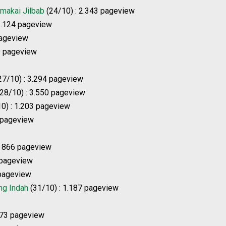
makai Jilbab
(24/10) : 2.343 pageview
3.124 pageview
pageview
9 pageview
27/10) : 3.294 pageview
28/10) : 3.550 pageview
0) : 1.203 pageview
 pageview
: 866 pageview
 pageview
 pageview
ng Indah
(31/10) : 1.187 pageview
173 pageview