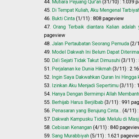
44.
Mutiara Pejuang Qur’an
(31/10) : 1.039 
45.
Di Tempat Kuliah, Aku Mengenal Tarbiya
46.
Bukti Cinta
(1/11) : 808 pageview
47.
Orang Terbaik diantara Kalian adalah
pageview
48.
Jalan Pertaubatan Seorang Pemuda
(2/1
49.
Model Dakwah Ini Belum Dapat Diterim
50.
Da’i Sejati Tidak Takut Dimusuhi
(3/11) :
51.
Perjalanan ke Dunia Hikmah
(3/11) : 2.1
52.
Ingin Saya Dakwahkan Quran Ini Hingga
53.
Izinkan Aku Menjadi Sepertimu
(3/11) :
54.
Hanya Dengan Bermimpi Allah Membant
55.
Berhijab Harus Berjilbab
(3/11) : 991 pa
56.
Penasaran yang Berujung Cinta…
(4/11) 
57.
Dakwah Kampusku Tidak Melulu di Masj
58.
Cebisan Kenangan
(4/11) : 840 pagevie
59.
Sang Murabbiyah
(5/11) : 1.621 pagevi