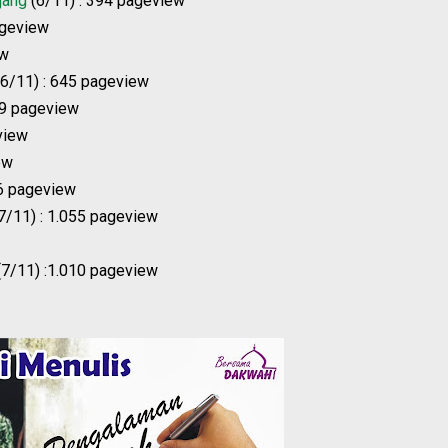
jang
(6/11) : 394 pageview
ageview
ew
6/11) : 645 pageview
49 pageview
view
ew
26 pageview
7/11) : 1.055 pageview
7/11) :1.010 pageview