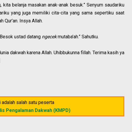
g, kita belanja masakan anak-anak besuk.” Senyum saudariku
iku yang juga memiliki cita-cita yang sama sepertiku saat
 Qur’an. Insya Allah.
. Besok ustad datang
ngecek
mutaba’ah.” Sahutku.
 dunia dakwah karena Allah. Uhibbukunna fillah. Terima kasih ya
]
ni adalah salah satu peserta
lis Pengalaman Dakwah (KMPD)