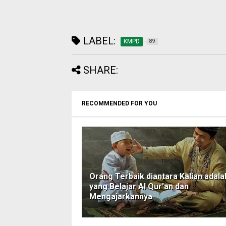
LABEL:
KMPD
89
SHARE:
RECOMMENDED FOR YOU
Orang Terbaik diantara Kalian adala
yang Belajar Al Qur'an dan
Mengajarkannya