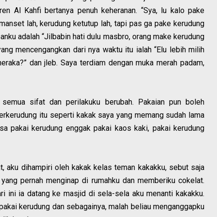
en Al Kahfi bertanya penuh keheranan. “Sya, lu kalo pake
 manset lah, kerudung ketutup lah, tapi pas ga pake kerudung
anku adalah “Jilbabin hati dulu masbro, orang make kerudung
 yang mencengangkan dari nya waktu itu ialah “Elu lebih milih
neraka?” dan jleb. Saya terdiam dengan muka merah padam,
semua sifat dan perilakuku berubah. Pakaian pun boleh
berkerudung itu seperti kakak saya yang memang sudah lama
asa pakai kerudung enggak pakai kaos kaki, pakai kerudung
t, aku dihampiri oleh kakak kelas teman kakakku, sebut saja
 yang pernah menginap di rumahku dan memberiku cokelat.
i ini ia datang ke masjid di sela-sela aku menanti kakakku.
k pakai kerudung dan sebagainya, malah beliau menganggapku