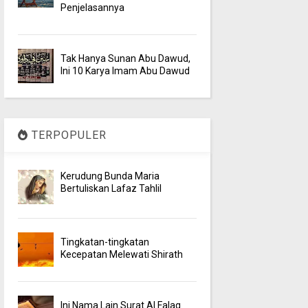
Penjelasannya
Tak Hanya Sunan Abu Dawud,
Ini 10 Karya Imam Abu Dawud
TERPOPULER
Kerudung Bunda Maria
Bertuliskan Lafaz Tahlil
Tingkatan-tingkatan
Kecepatan Melewati Shirath
Ini Nama Lain Surat Al Falaq