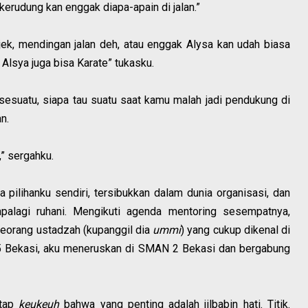
rudung kan enggak diapa-apain di jalan.”
ek, mendingan jalan deh, atau enggak Alysa kan udah biasa
Alsya juga bisa Karate” tukasku.
i sesuatu, siapa tau suatu saat kamu malah jadi pendukung di
n.
,” sergahku.
pilihanku sendiri, tersibukkan dalam dunia organisasi, dan
palagi ruhani. Mengikuti agenda mentoring sesempatnya,
seorang ustadzah (kupanggil dia
ummi
) yang cukup dikenal di
 5 Bekasi, aku meneruskan di SMAN 2 Bekasi dan bergabung
etap
keukeuh
bahwa yang penting adalah jilbabin hati. Titik.