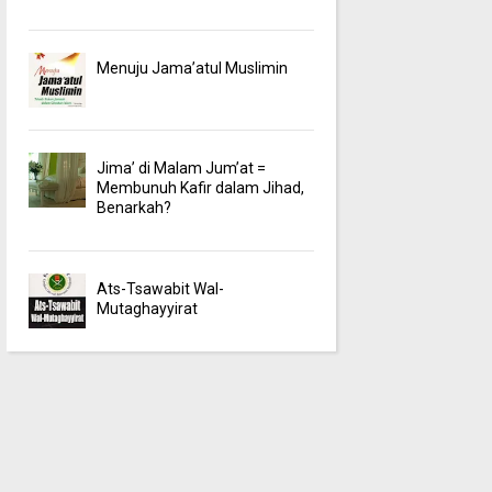
Menuju Jama’atul Muslimin
Jima’ di Malam Jum’at =
Membunuh Kafir dalam Jihad,
Benarkah?
Ats-Tsawabit Wal-
Mutaghayyirat