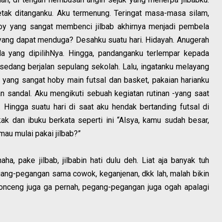
tak ditanganku. Aku termenung. Teringat masa-masa silam,
boy yang sangat membenci jilbab akhirnya menjadi pembela
yang dapat menduga? Desahku suatu hari. Hidayah. Anugerah
da yang dipilihNya. Hingga, pandanganku terlempar kepada
dang berjalan sepulang sekolah. Lalu, ingatanku melayang
 yang sangat hoby main futsal dan basket, pakaian harianku
n sandal. Aku mengikuti sebuah kegiatan rutinan -yang saat
Hingga suatu hari di saat aku hendak bertanding futsal di
k dan ibuku berkata seperti ini “Alsya, kamu sudah besar,
mau mulai pakai jilbab?”
ha, pake jilbab, jilbabin hati dulu deh. Liat aja banyak tuh
gang-pegangan sama cowok, keganjenan, dkk lah, malah bikin
bonceng juga ga pernah, pegang-pegangan juga ogah apalagi