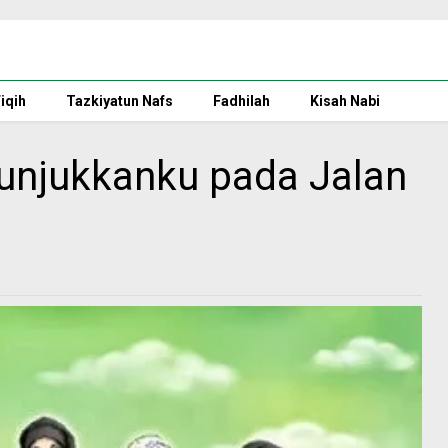
iqih
Tazkiyatun Nafs
Fadhilah
Kisah Nabi
nunjukkanku pada Jalan