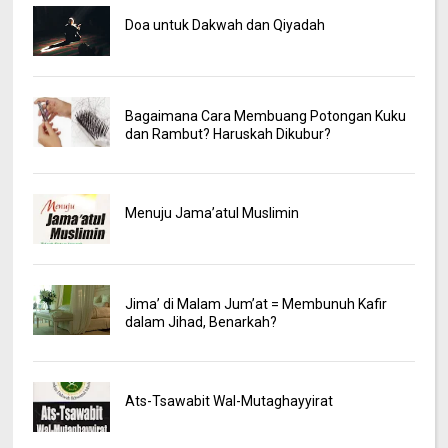
Doa untuk Dakwah dan Qiyadah
Bagaimana Cara Membuang Potongan Kuku
dan Rambut? Haruskah Dikubur?
Menuju Jama’atul Muslimin
Jima’ di Malam Jum’at = Membunuh Kafir
dalam Jihad, Benarkah?
Ats-Tsawabit Wal-Mutaghayyirat