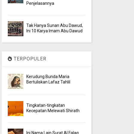
Penjelasannya
Tak Hanya Sunan Abu Dawud,
Ini 10 Karya Imam Abu Dawud
TERPOPULER
Kerudung Bunda Maria
Bertuliskan Lafaz Tahlil
Tingkatan-tingkatan
Kecepatan Melewati Shirath
Ini Nama Lain Surat Al Falaq