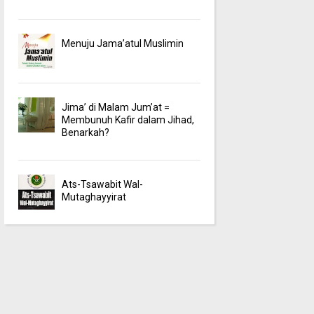
Menuju Jama’atul Muslimin
Jima’ di Malam Jum’at =
Membunuh Kafir dalam Jihad,
Benarkah?
Ats-Tsawabit Wal-
Mutaghayyirat