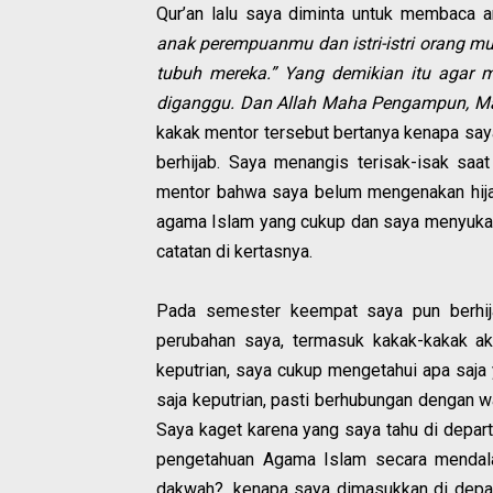
Qur’an lalu saya diminta untuk membaca a
anak perempuanmu dan istri-istri orang m
tubuh mereka.” Yang demikian itu agar m
diganggu. Dan Allah Maha Pengampun, M
kakak mentor tersebut bertanya kenapa say
berhijab. Saya menangis terisak-isak saa
mentor bahwa saya belum mengenakan hija
agama Islam yang cukup dan saya menyuka
catatan di kertasnya.
Pada semester keempat saya pun berhij
perubahan saya, termasuk kakak-kakak a
keputrian, saya cukup mengetahui apa saja
saja keputrian, pasti berhubungan dengan 
Saya kaget karena yang saya tahu di depart
pengetahuan Agama Islam secara mendalam
dakwah?, kenapa saya dimasukkan di depa