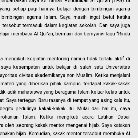
mendaftarkan saya ke Taman Pendidikan Al Qur’an (TPA) di
 yang setiap pagi harinya belajar dengan bimbingan agama
n bimbingan agama Islam. Saya masih ingat betul ketika
l tersebut termasuk dalam kegiatan sekolah. Dan saya juga
lajar membaca Al Qur’an, bermain dan bernyanyi lagu “Rindu
a mengikuti kegiatan mentoring namun tidak terlalu aktif di
 saya kesempatan untuk belajar di salah satu Universitas
yoritas civitas akademikanya non Muslim. Ketika menjalani
materi yang diberikan pihak kampus, terdapat kakak-kakak
ik-adik mahasiswa yang beragama Islam keluar kelas untuk
. Saya tertegun. Baru rasanya di tempat yang asing kala itu,
begitu pedulinya kakak-kakak itu. Mulai dari hal itu, saya
rohanian Islam. Ketika mengikuti acara Latihan Dasar
a oleh seorang kakak mentor mengenai hijab. Saya katakan
nakan hijab. Kemudian, kakak mentor tersebut membuka Al