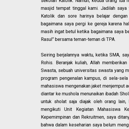
sekolah Katolik. Namun, kedua orang tua 
masjid tempat tinggal kami. Jadilah saya
Katolik dan sore harinya belajar denga
bagaimana saya pergi ke gereja karena ha
masih ingat betul ketika bagaimana saya be
Rasul” bersama teman-teman di TPA.
Seiring berjalannya waktu, ketika SMA, say
Rohis. Beranjak kuliah, Allah memberikan
Swasta, sebuah universitas swasta yang ma
program pengenalan kampus, di sela-sela 
mahasiswa mengenakan jaket menjemput ad
diantar ke mushola menunaikan ibadah Sholat
untuk sholat saja diajak oleh orang lain, 
mengikuti Unit Kegiatan Mahasiswa Ke
Kepemimpinan dan Rekruitmen, saya ditany
bahwa dalam keseharian saya belum menge