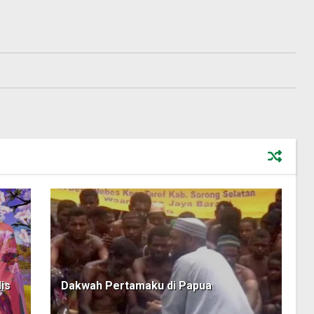
is
Dakwah Pertamaku di Papua