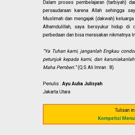
Dalam proses pembelajaran (tarbiyah) d
persaudaraan karena Allah sehingga sa
Muslimah dan mengajak (dakwah) keluarga 
Alhamdulillah, saya bersyukur hidup di
perbedaan dan bisa merasakan nikmatnya Im
“Ya Tuhan kami, janganlah Engkau condon
petunjuk kepada kami, dan karuniakanla
Maha Pemberi.”
(Q.S Ali Imran : 8).
Penulis :
Ayu Aulia Julisyah
Jakarta Utara
Tulisan i
Kompetisi Menu