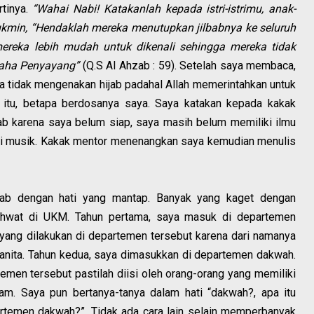
rtinya.
“Wahai Nabi! Katakanlah kepada istri-istrimu, anak-
ukmin, “Hendaklah mereka menutupkan jilbabnya ke seluruh
ereka lebih mudah untuk dikenali sehingga mereka tidak
aha Penyayang”
(Q.S Al Ahzab : 59). Setelah saya membaca,
a tidak mengenakan hijab padahal Allah memerintahkan untuk
t itu, betapa berdosanya saya. Saya katakan kepada kakak
b karena saya belum siap, saya masih belum memiliki ilmu
i musik. Kakak mentor menenangkan saya kemudian menulis
ab dengan hati yang mantap. Banyak yang kaget dengan
khwat di UKM. Tahun pertama, saya masuk di departemen
 yang dilakukan di departemen tersebut karena dari namanya
wanita. Tahun kedua, saya dimasukkan di departemen dakwah.
emen tersebut pastilah diisi oleh orang-orang yang memiliki
. Saya pun bertanya-tanya dalam hati “dakwah?, apa itu
rtemen dakwah?”. Tidak ada cara lain selain memperbanyak