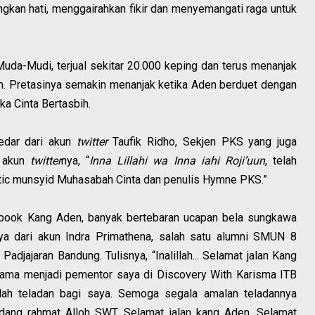
gkan hati, menggairahkan fikir dan menyemangati raga untuk
Muda-Mudi, terjual sekitar 20.000 keping dan terus menanjak
um. Pretasinya semakin menanjak ketika Aden berduet dengan
a Cinta Bertasbih.
edar dari akun
twitter
Taufik Ridho, Sekjen PKS yang juga
i akun
twitter
nya, “
Inna Lillahi wa Inna iahi Roji’uun
, telah
stic munsyid Muhasabah Cinta dan penulis Hymne PKS.”
book Kang Aden, banyak bertebaran ucapan bela sungkawa
nya dari akun Indra Primathena, salah satu alumni SMUN 8
adjajaran Bandung. Tulisnya, “Inalillah... Selamat jalan Kang
elama menjadi pementor saya di Discovery With Karisma ITB
lah teladan bagi saya. Semoga segala amalan teladannya
ndang rahmat Alloh SWT. Selamat jalan kang Aden. Selamat