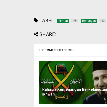
LABEL:
Pirman
Renungan
178
122
SHARE:
RECOMMENDED FOR YOU
Rahasia Kemenangan Berkelanjutan
Ikhwan