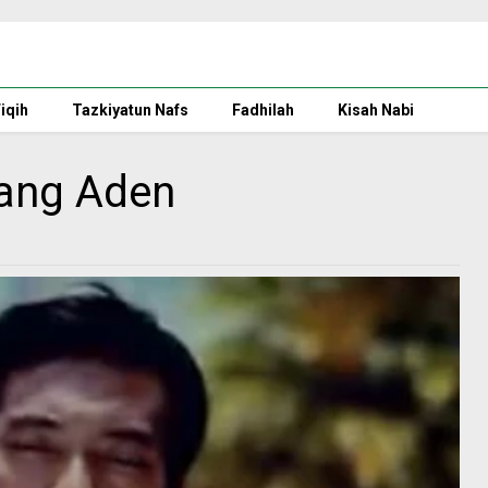
iqih
Tazkiyatun Nafs
Fadhilah
Kisah Nabi
Kang Aden