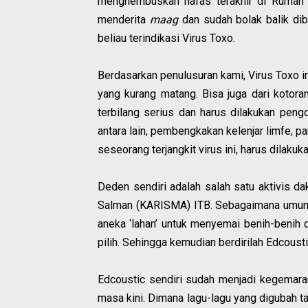
menghembuskan nafas terakhir di Rumah 
menderita
maag
dan sudah bolak balik dib
beliau terindikasi Virus Toxo.
Berdasarkan penulusuran kami, Virus Toxo i
yang kurang matang. Bisa juga dari kotoran
terbilang serius dan harus dilakukan pengo
antara lain, pembengkakan kelenjar limfe, 
seseorang terjangkit virus ini, harus dilak
Deden sendiri adalah salah satu aktivis d
Salman (KARISMA) ITB. Sebagaimana umumn
aneka ‘lahan’ untuk menyemai benih-benih 
pilih. Sehingga kemudian berdirilah Edcoust
Edcoustic sendiri sudah menjadi kegemar
masa kini. Dimana lagu-lagu yang digubah 