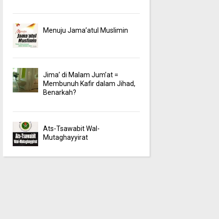
Menuju Jama’atul Muslimin
Jima’ di Malam Jum’at =
Membunuh Kafir dalam Jihad,
Benarkah?
Ats-Tsawabit Wal-
Mutaghayyirat