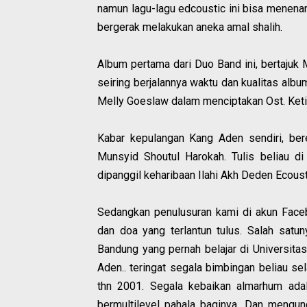
namun lagu-lagu edcoustic ini bisa menenan
bergerak melakukan aneka amal shalih.
Album pertama dari Duo Band ini, bertajuk 
seiring berjalannya waktu dan kualitas alb
Melly Goeslaw dalam menciptakan Ost. Ketik
Kabar kepulangan Kang Aden sendiri, ber
Munsyid Shoutul Harokah. Tulis beliau d
dipanggil keharibaan Ilahi Akh Deden Ecou
Sedangkan penulusuran kami di akun Face
dan doa yang terlantun tulus. Salah satu
Bandung yang pernah belajar di Universitas P
Aden.. teringat segala bimbingan beliau s
thn 2001. Segala kebaikan almarhum ada
bermultilevel pahala baginya. Dan mengu