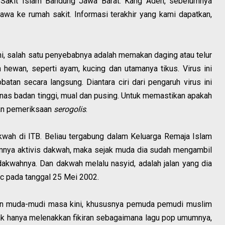
Sakit Islam Bandung Jawa Barat. Kang Aden, sebelumnya
awa ke rumah sakit. Informasi terakhir yang kami dapatkan,
ni, salah satu penyebabnya adalah memakan daging atau telur
 hewan, seperti ayam, kucing dan utamanya tikus. Virus ini
batan secara langsung. Diantara ciri dari pengaruh virus ini
panas badan tinggi, mual dan pusing. Untuk memastikan apakah
ukan pemeriksaan
serogolis
.
akwah di ITB. Beliau tergabung dalam Keluarga Remaja Islam
ya aktivis dakwah, maka sejak muda dia sudah mengambil
dakwahnya. Dan dakwah melalu nasyid, adalah jalan yang dia
ic pada tanggal 25 Mei 2002.
an muda-mudi masa kini, khususnya pemuda pemudi muslim
tak hanya melenakkan fikiran sebagaimana lagu pop umumnya,