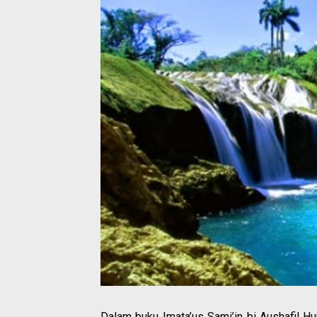
Dalam buku Imata’us Sami’in bi Aushafil H