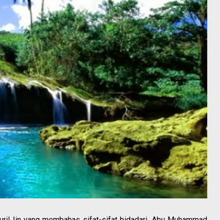
uuril Iin yang membahas sifat-sifat bidadari, Abu Muhammad