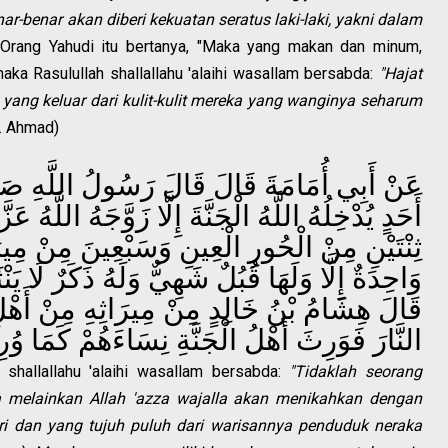
r-benar akan diberi kekuatan seratus laki-laki, yakni dalam
" Orang Yahudi itu bertanya, "Maka yang makan dan minum,
maka Rasulullah shallallahu 'alaihi wasallam bersabda:
"Hajat
 yang keluar dari kulit-kulit mereka yang wanginya seharum
. Ahmad)
عَنْ أَبِي أُمَامَةَ قَالَ قَالَ رَسُولُ اللَّهِ صَلَّ
أَحَدٍ يُدْخِلُهُ اللَّهُ الْجَنَّةَ إِلَّا زَوَّجَهُ اللَّهُ ع
ثِنْتَيْنِ مِنْ الْحُورِ الْعِينِ وَسَبْعِينَ مِنْ مِيرَا
وَاحِدَةٌ إِلَّا وَلَهَا قُبُلٌ شَهِيٌّ وَلَهُ ذَكَرٌ لَا يَنْ
قَالَ هِشَامُ بْنُ خَالِدٍ مِنْ مِيرَاثِهِ مِنْ أَهْلِ 
النَّارَ فَوَرِثَ أَهْلُ الْجَنَّةِ نِسَاءَهُمْ كَمَا وُر
shallallahu 'alaihi wasallam bersabda:
"Tidaklah seorang
melainkan Allah 'azza wajalla akan menikahkan dengan
adari dan yang tujuh puluh dari warisannya penduduk neraka