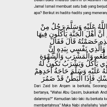
Jamal Ismail membuat satu bab yang berjudu
apa? Berikut ini hadits-hadits yang menera
للَّهُ عَلَيْهِ وَسَلَّمَ رَجُلٌ مِنْ
َنَّ أَهْلَ الْجَنَّةِ يَأْكُلُونِ فِيهَا
هَذِهِ خَصَمْتُهُ قَالَ فَقَالَ
وَالَّذِي نَفْسِي بِيَدِهِ إِنَّ
طْعَمِ وَالْمَشْرَبِ وَالشَّهْوَةِ
َّذِي يَأْكُلُ وَيَشْرَبُ تَكُونُ لَهُ
 عَلَيْهِ وَسَلَّمَ حَاجَةُ أَحَدِهِمْ
ْكِ فَإِذَا الْبَطْنُ قَدْ ضَمُرَ
Dari Zaid bin Arqam ia berkata; Seorang
bertanya, "Wahai Abu Qasim, bukankah And
dalamnya?" Kemudian laki-laki itu berkata 
membantahnya." Maka Nabi shallallahu 'ala