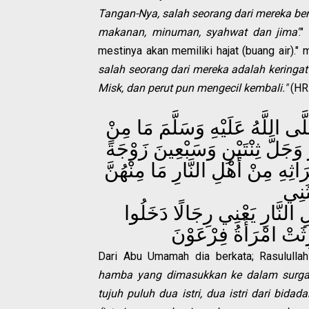
Tangan-Nya, salah seorang dari mereka bena
makanan, minuman, syahwat dan jima'
.
mestinya akan memiliki hajat (buang air)." 
salah seorang dari mereka adalah keringat
Misk, dan perut pun mengecil kembali."
(HR
ى اللَّهُ عَلَيْهِ وَسَلَّمَ مَا مِنْ
َزَّ وَجَلَّ ثِنْتَيْنِ وَسَبْعِينَ زَوْجَةً
ثِهِ مِنْ أَهْلِ النَّارِ مَا مِنْهُنَّ
ثَنِي
النَّارِ يَعْنِي رِجَالًا دَخَلُوا
ِثَتْ امْرَأَةُ فِرْعَوْنَ
Dari Abu Umamah dia berkata; Rasulullah 
hamba yang dimasukkan ke dalam surga 
tujuh puluh dua istri, dua istri dari bid