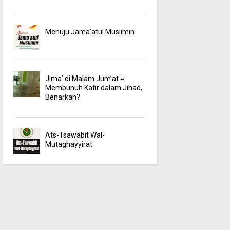
Menuju Jama’atul Muslimin
Jima’ di Malam Jum’at =
Membunuh Kafir dalam Jihad,
Benarkah?
Ats-Tsawabit Wal-
Mutaghayyirat