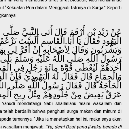
l “Kekuatan Pria dalam Menggauli Istrinya di Surga.” Seperti
ngkannya:
عَنْ زَيْدِ بْنِ أَرْقَمَ قَالَ أَتَى النَّبِيَّ صَلَّى ا
الْيَهُودِ فَقَالَ يَا أَبَا الْقَاسِمِ أَلَسْتَ تَزْعُمُ أ
وَيَشْرَبُونَ وَقَالَ لِأَصْحَابِهِ إِنْ أَقَرَّ لِي بِ
رَسُولُ اللَّهِ صَلَّى اللَّهُ عَلَيْهِ وَسَلَّمَ بَلَى 
أَحَدَهُمْ لَيُعْطَى قُوَّةَ مِائَةِ رَجُلٍ فِي الْمَ
وَالْجِمَاعِ قَالَ فَقَالَ لَهُ الْيَهُودِيُّ فَإِنَّ ال
الْحَاجَةُ قَالَ فَقَالَ رَسُولُ اللَّهِ صَلَّى اللَّهُ
عَرَقٌ يَفِيضُ مِنْ جُلُودِهِمْ مِثْلُ رِيحِ الْمِس
 Yahudi mendatangi Nabi shallallahu 'alaihi wasallam dan
a telah berdalih bahwa penghuni surga makan dan minum di
kepada temannya, "Jika ia menetapkan hal ini, maka saya akan
ihi wasallam menjawab:
"Ya, demi Dzat yang jiwaku berada di