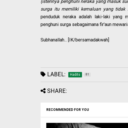
(isterinya penghuni neraka yang masuk su
surga itu memiliki kemaluan yang tidak l
penduduk neraka adalah laki-laki yang 
penghuni surga sebagaimana fir'aun mewarisi
Subhanallah... [IK/bersamadakwah]
LABEL:
Hadits
81
SHARE:
RECOMMENDED FOR YOU