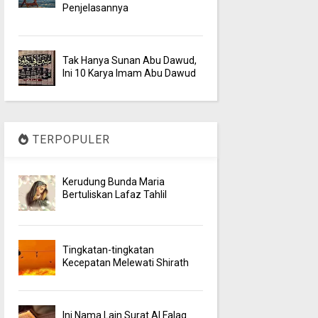
Penjelasannya
Tak Hanya Sunan Abu Dawud,
Ini 10 Karya Imam Abu Dawud
TERPOPULER
Kerudung Bunda Maria
Bertuliskan Lafaz Tahlil
Tingkatan-tingkatan
Kecepatan Melewati Shirath
Ini Nama Lain Surat Al Falaq