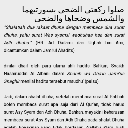
صلوا ركعتى الضحى بسورتيهما
والشمس وضحاها والضحى
“Shalatlah dua rakaat dhuha dengan membaca dua surat
dhuha, yaitu surat Was syamsi wadhuhaa haa dan surat
Adh dhuha.”
(HR. Ad Dailami dari Uqbah bin Amr,
dicantumkan dalam Jami’ul Ahadits)
dinilai dhaif oleh para ulama ahli hadits. Bahkan, Syaikh
Nashiruddin Al Albani dalam
Shahih wa Dha’ih Jami’us
Shaghir
menilai hadits tersebut maudhu’ (palsu).
Jadi, dalam shalat dhuha, setelah membaca surat Al Fatihah
boleh membaca surat apa saja dari Al Qur’an, tidak harus
surat Asy Syam dan Adh Dhuha. Bahkan, meyakini keharusan
membaca surat Asy Syam dan Adh Dhuha pada shalat Dhuha
adalah keyakinan yang tidak berdasar. Wallahu a’lam bish