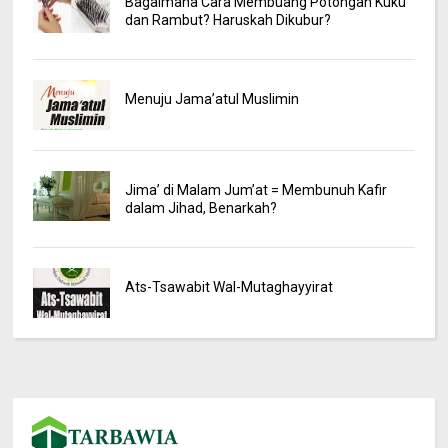
Bagaimana Cara Membuang Potongan Kuku
dan Rambut? Haruskah Dikubur?
Menuju Jama’atul Muslimin
Jima’ di Malam Jum’at = Membunuh Kafir
dalam Jihad, Benarkah?
Ats-Tsawabit Wal-Mutaghayyirat