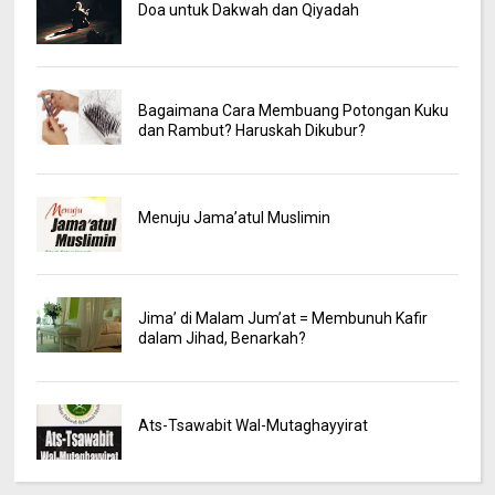
Doa untuk Dakwah dan Qiyadah
Bagaimana Cara Membuang Potongan Kuku
dan Rambut? Haruskah Dikubur?
Menuju Jama’atul Muslimin
Jima’ di Malam Jum’at = Membunuh Kafir
dalam Jihad, Benarkah?
Ats-Tsawabit Wal-Mutaghayyirat