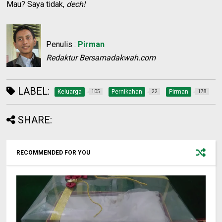
Mau? Saya tidak,
dech!
Penulis :
Pirman
Redaktur Bersamadakwah.com
LABEL:
Keluarga
Pernikahan
Pirman
105
22
178
SHARE:
RECOMMENDED FOR YOU