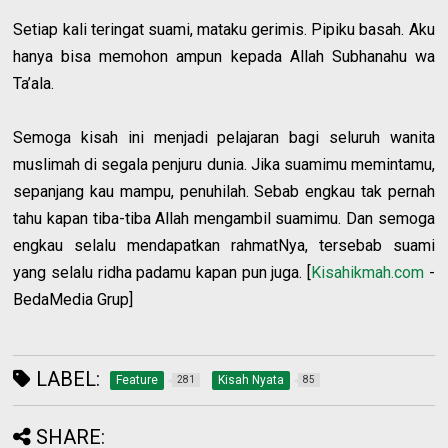
Setiap kali teringat suami, mataku gerimis. Pipiku basah. Aku
hanya bisa memohon ampun kepada Allah Subhanahu wa
Ta’ala.
Semoga kisah ini menjadi pelajaran bagi seluruh wanita
muslimah di segala penjuru dunia. Jika suamimu memintamu,
sepanjang kau mampu, penuhilah. Sebab engkau tak pernah
tahu kapan tiba-tiba Allah mengambil suamimu. Dan semoga
engkau selalu mendapatkan rahmatNya, tersebab suami
yang selalu ridha padamu kapan pun juga. [
Kisahikmah.com
-
BedaMedia Grup]
LABEL:
Feature
Kisah Nyata
281
85
SHARE: