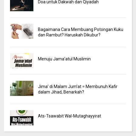
Doa untuk Dakwah dan Qiyadah
Bagaimana Cara Membuang Potongan Kuku
dan Rambut? Haruskah Dikubur?
Menuju Jama’atul Muslimin
Jima’ di Malam Jum’at = Membunuh Kafir
dalam Jihad, Benarkah?
Ats-Tsawabit Wal-Mutaghayyirat