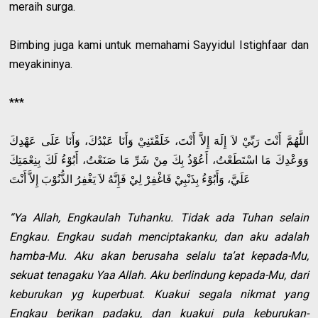
meraih surga.
Bimbing juga kami untuk memahami Sayyidul Istighfaar dan
meyakininya.
***
اللَّهُمَّ أَنْتَ رَبِّيْ لاَ إِلَهَ إِلاَّ أَنْتَ، خَلَقْتَنِيْ وَأَنَا عَبْدُكَ، وَأَنَا عَلَى عَهْدِكَ
وَوَعْدِكَ مَا اسْتَطَعْتُ، أَعُوْذُ بِكَ مِنْ شَرِّ مَا صَنَعْتُ، أَبُوْءُ لَكَ بِنِعْمَتِكَ
عَلَيَّ، وَأَبُوْءُ بِذَنْبِيْ فَاغْفِرْ لِيْ فَإِنَّهُ لاَ يَغْفِرُ الذُّنُوْبَ إِلاَّ أَنْتَ
“Ya Allah, Engkaulah Tuhanku. Tidak ada Tuhan selain
Engkau. Engkau sudah menciptakanku, dan aku adalah
hamba-Mu. Aku akan berusaha selalu ta’at kepada-Mu,
sekuat tenagaku Yaa Allah. Aku berlindung kepada-Mu, dari
keburukan yg kuperbuat. Kuakui segala nikmat yang
Engkau berikan padaku, dan kuakui pula keburukan-