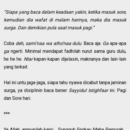
“Siapa yang baca dalam keadaan yakin, ketika masuk sore,
kemudian dia wafat di malam harinya, maka dia masuk
surga. Dan demikian pula saat masuk pagi.”
Coba
deh
,
sami’naa wa atho’naa dulu
. Baca aja.
Ga
apa-apa
ga
ngerti. Minimal mendapat fadhilah nurut sama guru dulu,
he he he.
Ntar
kapan-kapan dijelasin, maknanya dan lain-lain
yang terkait.
Hal ini untu jaga-jaga, siapa tahu nyawa dicabut tanpa jaminan
surga, ya disiplinin baca bener
Sayyidul Istighfaar
ini. Pagi
dan Sore hari.
***
Ya Allah, ampunilah kami… Sungguh Engkau Maha Pemurah…