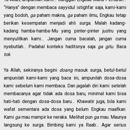
“Hanya” dengan membaca sayyidul istighfar saja, kami-kami
yang bodoh,
ga
paham makna,
ga
paham ilmu, Engkau tetap
berikan kesempatan menjadi ahli surga. Malah kadang-
kadang hamba-hamba-Mu yang pinter-pinter justru yang
menyulitkan kami… Jangan cuma bacalah, jangan cuma
nyebutlah… Padahal konteks haditsnya saja
ga gitu
. Baca
tok
.
Ya Allah, sekiranya begini
doang
masuk surga, betul-betul
ampunilah kami-kami yang baca ini, ampunilah dosa-dosa
kami sebelum kami membaca. Dan jagalah diri kami setelah
membacanya agar tidak ada dosa baru, minimal kami bisa
hati-hati dengan dosa-dosa baru… Khawatir juga, bila kami
wafat sementara ada dosa yang belum Engkau maafkan.
Kami
ga
mau mampir ke neraka. Melihat pun
ga
mau. Maunya
langsung ke surga. Bimbing kami ya Raab… Agar serius