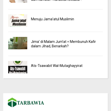
Menuju Jama’atul Muslimin
Jima’ di Malam Jum’at = Membunuh Kafir
dalam Jihad, Benarkah?
Ats-Tsawabit Wal-Mutaghayyirat