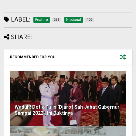
LABEL:
Feature
Nasional
281
406
SHARE:
RECOMMENDED FOR YOU
Waduh! Detik Tulis 'Djarot Sah Jabat Gubernur
Sampai 2022', Ini Buktinya