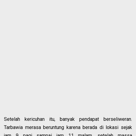
Setelah kericuhan itu, banyak pendapat berseliweran.
Tarbawia merasa beruntung karena berada di lokasi sejak
jam 9 pagi sampai jam 11 malam, setelah massa