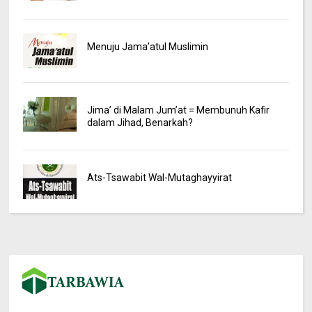
Menuju Jama’atul Muslimin
Jima’ di Malam Jum’at = Membunuh Kafir
dalam Jihad, Benarkah?
Ats-Tsawabit Wal-Mutaghayyirat