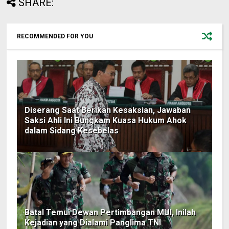
SHARE:
RECOMMENDED FOR YOU
Diserang Saat Berikan Kesaksian, Jawaban
Saksi Ahli Ini Bungkam Kuasa Hukum Ahok
dalam Sidang Kesebelas
Batal Temui Dewan Pertimbangan MUI, Inilah
Kejadian yang Dialami Panglima TNI