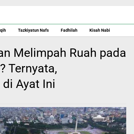
iqih
Tazkiyatun Nafs
Fadhilah
Kisah Nabi
n Melimpah Ruah pada
? Ternyata,
i Ayat Ini