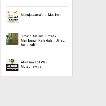
Menuju Jama’atul Muslimin
Jima’ di Malam Jum’at =
Membunuh Kafir dalam Jihad,
Benarkah?
Ats-Tsawabit Wal-
Mutaghayyirat