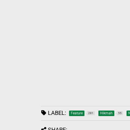
LABEL:
Feature
Hikmah
281
55
SHARE: