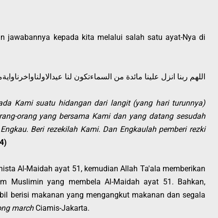
an jawabannya kepada kita melalui salah satu ayat-Nya di
اللهم ربنا انزل علينا مائدة من السماءتكون لنا عيدالاولناواخرناواي
ada Kami suatu hidangan dari langit (yang hari turunnya)
 orang-orang yang bersama Kami dan yang datang sesudah
Engkau. Beri rezekilah Kami. Dan Engkaulah pemberi rezki
4)
nista Al-Maidah ayat 51, kemudian Allah Ta'ala memberikan
aum Muslimin yang membela Al-Maidah ayat 51. Bahkan,
obil berisi makanan yang mengangkut makanan dan segala
ong march
Ciamis-Jakarta.