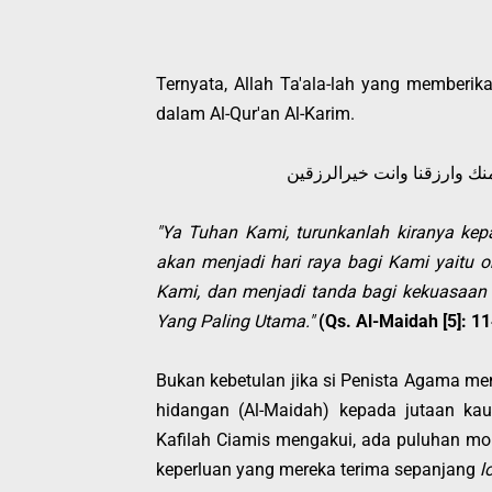
Ternyata, Allah Ta'ala-lah yang memberik
dalam Al-Qur'an Al-Karim.
ةمنك وارزقنا وانت خيرالرزقين
"Ya Tuhan Kami, turunkanlah kiranya kep
akan menjadi hari raya bagi Kami yaitu
Kami, dan menjadi tanda bagi kekuasaan 
Yang Paling Utama."
(Qs. Al-Maidah [5]: 11
Bukan kebetulan jika si Penista Agama me
hidangan (Al-Maidah) kepada jutaan k
Kafilah Ciamis mengakui, ada puluhan m
keperluan yang mereka terima sepanjang
l