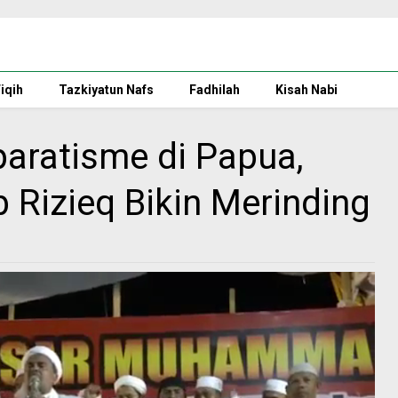
iqih
Tazkiyatun Nafs
Fadhilah
Kisah Nabi
aratisme di Papua,
Rizieq Bikin Merinding