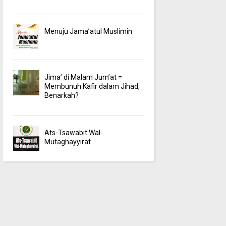
Menuju Jama’atul Muslimin
Jima’ di Malam Jum’at =
Membunuh Kafir dalam Jihad,
Benarkah?
Ats-Tsawabit Wal-
Mutaghayyirat