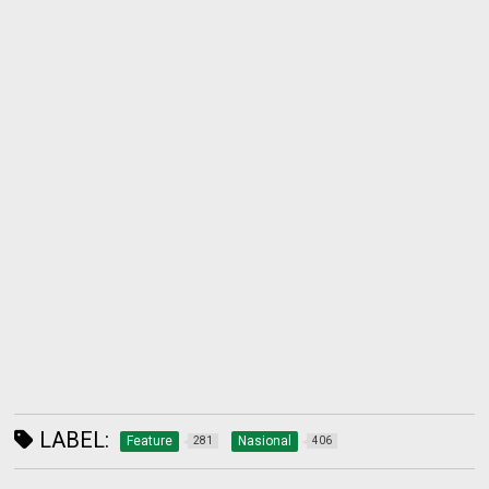
LABEL:
Feature
Nasional
281
406