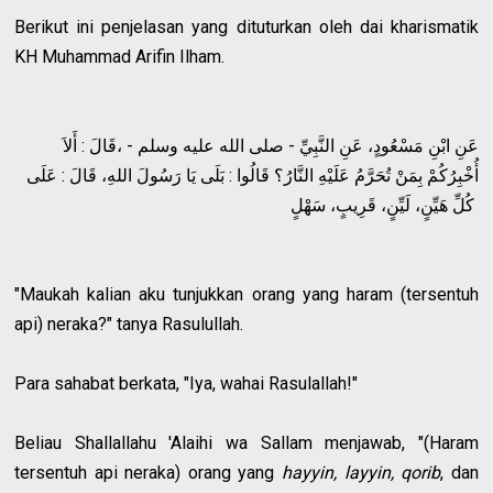
Berikut ini penjelasan yang dituturkan oleh dai kharismatik
KH Muhammad Arifin Ilham.
ﻋَﻦِ ﺍﺑْﻦِ ﻣَﺴْﻌُﻮﺩٍ، ﻋَﻦِ ﺍﻟﻨَّﺒِﻲِّ - ﺻﻠﻰ ﺍﻟﻠﻪ ﻋﻠﻴﻪ ﻭﺳﻠﻢ - ،ﻗَﺎﻝَ : ﺃَﻻَ
ﺃُﺧْﺒِﺮُﻛُﻢْ ﺑِﻤَﻦْ ﺗُﺤَﺮَّﻡُ ﻋَﻠَﻴْﻪِ ﺍﻟﻨَّﺎﺭُ؟ ﻗَﺎﻟُﻮﺍ : ﺑَﻠَﻰ ﻳَﺎ ﺭَﺳُﻮﻝَ ﺍﻟﻠﻪِ، ﻗَﺎﻝَ : ﻋَﻠَﻰ
ﻛُﻞِّ ﻫَﻴِّﻦٍ، ﻟَﻴِّﻦٍ، ﻗَﺮِﻳﺐٍ، ﺳَﻬْﻞٍ
"Maukah kalian aku tunjukkan orang yang haram (tersentuh
api) neraka?" tanya Rasulullah.
Para sahabat berkata, "Iya, wahai Rasulallah!"
Beliau Shallallahu 'Alaihi wa Sallam menjawab, "(Haram
tersentuh api neraka) orang yang
hayyin, layyin, qorib
, dan