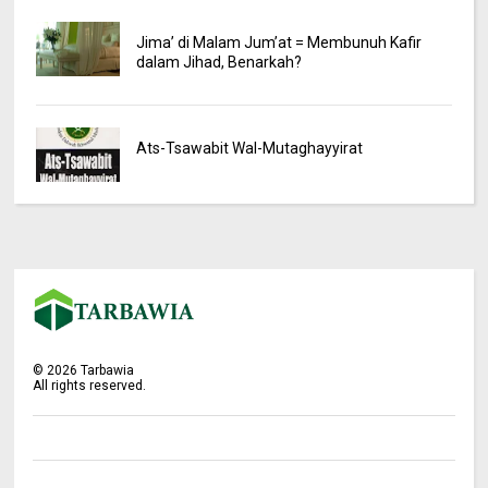
Jima’ di Malam Jum’at = Membunuh Kafir
dalam Jihad, Benarkah?
Ats-Tsawabit Wal-Mutaghayyirat
©
2026
Tarbawia
All rights reserved.