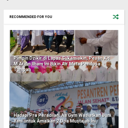
RECOMMENDED FOR YOU
Pimpin Dzikir di Lapas Sukamiskin, Pesan KH
M Arifin Ilham Ini Bikin Air Mata Pendosa
Tumpah
Hadapi Pra Peradilan, Aa Gym Wasiatkan Buni
Yani untuk Amalkan 2 Doa Mustajab Ini