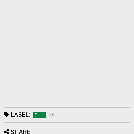
LABEL:
Taujih
44
SHARE: