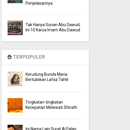
Penjelasannya
Tak Hanya Sunan Abu Dawud,
Ini 10 Karya Imam Abu Dawud
TERPOPULER
Kerudung Bunda Maria
Bertuliskan Lafaz Tahlil
Tingkatan-tingkatan
Kecepatan Melewati Shirath
Ini Nama Lain Surat Al Falaq