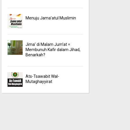
Menuju Jama’atul Muslimin
Jima’ di Malam Jum’at =
Membunuh Kafir dalam Jihad,
Benarkah?
Ats-Tsawabit Wal-
Mutaghayyirat