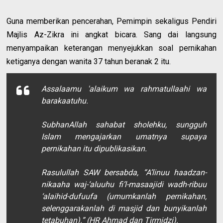
Guna memberikan pencerahan, Pemimpin sekaligus Pendiri
Majlis Az-Zikra ini angkat bicara. Sang dai langsung
menyampaikan keterangan menyejukkan soal pernikahan
ketiganya dengan wanita 37 tahun beranak 2 itu.
Assalaamu 'alaikum wa rahmatullaahi wa
barakaatuhu.
SubhanAllah sahabat sholehku, sungguh
Islam mengajarkan umatnya supaya
pernikahan itu dipublikasikan.
Rasulullah SAW bersabda, “
A’linuu haadzan-
nikaaha waj-‘aluuhu fi’l-masaajidi wadh-ribuu
‘alaihid-dufuufa
(umumkanlah pernikahan,
selenggarakanlah di masjid dan bunyikanlah
tetabuhan).” (HR Ahmad dan Tirmidzi).