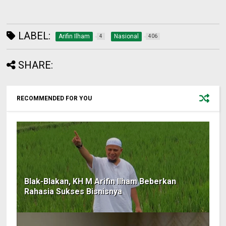
LABEL:
Arifin Ilham
Nasional
4
406
SHARE:
RECOMMENDED FOR YOU
Blak-Blakan, KH M Arifin Ilham Beberkan
Rahasia Sukses Bisnisnya