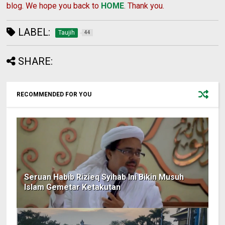
blog. We hope you back to
HOME
. Thank you.
LABEL:
Taujih
44
SHARE:
RECOMMENDED FOR YOU
Seruan Habib Rizieq Syihab Ini Bikin Musuh
Islam Gemetar Ketakutan