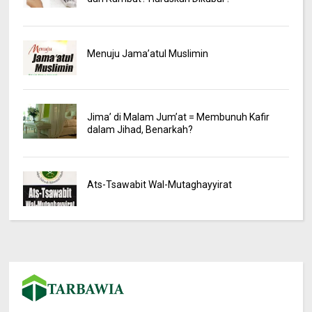
Menuju Jama’atul Muslimin
Jima’ di Malam Jum’at = Membunuh Kafir
dalam Jihad, Benarkah?
Ats-Tsawabit Wal-Mutaghayyirat