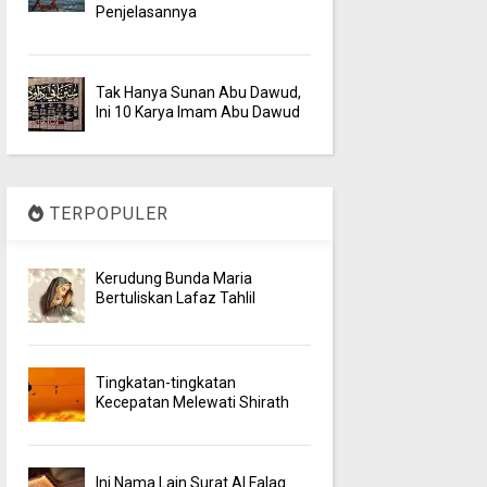
Penjelasannya
Tak Hanya Sunan Abu Dawud,
Ini 10 Karya Imam Abu Dawud
TERPOPULER
Kerudung Bunda Maria
Bertuliskan Lafaz Tahlil
Tingkatan-tingkatan
Kecepatan Melewati Shirath
Ini Nama Lain Surat Al Falaq