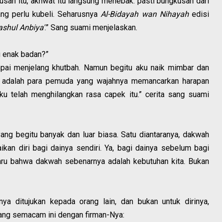
san itu, akhwat itu langsung menebak: pasti bungkusan dari
ang perlu kubeli. Seharusnya
Al-Bidayah wan Nihayah
edisi
shul Anbiya'
.” Sang suami menjelaskan.
g enak badan?”
pai menjelang khutbah. Namun begitu aku naik mimbar dan
itu adalah para pemuda yang wajahnya memancarkan harapan
u telah menghilangkan rasa capek itu.” cerita sang suami
ang begitu banyak dan luar biasa. Satu diantaranya, dakwah
kan diri bagi dainya sendiri. Ya, bagi dainya sebelum bagi
ru bahwa dakwah sebenarnya adalah kebutuhan kita. Bukan
ya ditujukan kepada orang lain, dan bukan untuk dirinya,
ang semacam ini dengan firman-Nya: