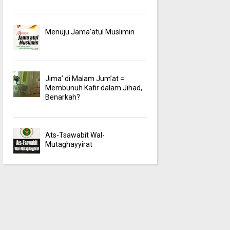
Menuju Jama’atul Muslimin
Jima’ di Malam Jum’at =
Membunuh Kafir dalam Jihad,
Benarkah?
Ats-Tsawabit Wal-
Mutaghayyirat