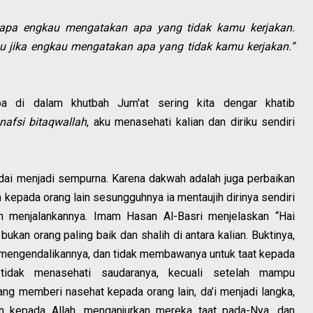
gapa engkau mengatakan apa yang tidak kamu kerjakan.
 jika engkau mengatakan apa yang tidak kamu kerjakan.”
pa di dalam khutbah Jum'at sering kita dengar khatib
afsi bitaqwallah
, aku menasehati kalian dan diriku sendiri
ai menjadi sempurna. Karena dakwah adalah juga perbaikan
 kepada orang lain sesungguhnya ia mentaujih dirinya sendiri
h menjalankannya. Imam Hasan Al-Basri menjelaskan “Hai
bukan orang paling baik dan shalih di antara kalian. Buktinya,
sa mengendalikannya, dan tidak membawanya untuk taat kepada
tidak menasehati saudaranya, kecuali setelah mampu
yang memberi nasehat kepada orang lain, da’i menjadi langka,
n kepada Allah, menganjurkan mereka taat pada-Nya, dan