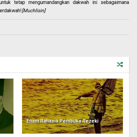
 untuk tetap mengumandangkan dakwah ini sebagaimana
berdakwah!
[Muchlisin]
Enam Rahasia Pembuka Rezeki