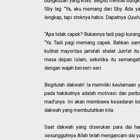
bungkusan yang khas. Begitu melihat bungku
Sby lag. “Ya, aku memang dari Sby. Ada y
lengkap, tapi stoknya habis. Dapatnya
Qasha
“Apa tidak capek? Bukannya tadi pagi kuran
“Ya. Tadi pagi memang capek. Bahkan sam
kulihat mayoritas jama'ah shalat Jum'at 
masa depan Islam, seketika itu semangatk
dengan wajah berseri-seri.
Begitulah dakwah! Ia memiliki keutamaan y
pada hakikatnya adalah motivasi dan perbai
mad'unya. Ini akan membawa kesadaran ba
dakwah yang membutuhkan kita.
Saat dakwah yang diserukan para dai han
sesungguhnya Allah telah mengancam dai y