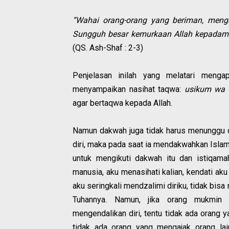
“Wahai orang-orang yang beriman, men
Sungguh besar kemurkaan Allah kepadamu
(QS. Ash-Shaf : 2-3)
Penjelasan inilah yang melatari menga
menyampaikan nasihat taqwa:
usikum wa n
agar bertaqwa kepada Allah.
Namun dakwah juga tidak harus menunggu d
diri, maka pada saat ia mendakwahkan Islam
untuk mengikuti dakwah itu dan istiqama
manusia, aku menasihati kalian, kendati aku 
aku seringkali mendzalimi diriku, tidak bi
Tuhannya. Namun, jika orang mukmin 
mengendalikan diri, tentu tidak ada orang 
tidak ada orang yang mengajak orang lai