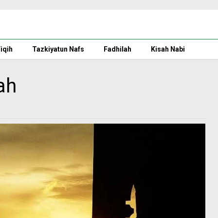
iqih
Tazkiyatun Nafs
Fadhilah
Kisah Nabi
ah