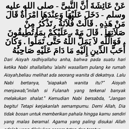
عَنْ عَائِشَةَ أَنَّ النَّبِىَّ - صلى الله عليه
وسلم - دَخَلَ عَلَيْهَا وَعِنْدَهَا امْرَأَةٌ قَالَ
مَنْ هَذِهِ . قَالَتْ فُلاَنَةُ . تَذْكُرُ مِنْ
صَلاَتِهَا . قَالَ مَهْ ، عَلَيْكُمْ بِمَا تُطِيقُونَ
، فَوَاللَّهِ لاَ يَمَلُّ اللَّهُ حَتَّى تَمَلُّوا . وَكَانَ
أَحَبَّ الدِّينِ إِلَيْهِ مَا دَامَ عَلَيْهِ صَاحِبُهُ
Dari Aisyah radhiyallahu anha, bahwa pada suatu hari
ketika Nabi shallallahu ‘alaihi wasallam pulang ke rumah
Aisyah,beliau melihat ada seorang wanita di dekatnya. Lalu
Nabi bertanya, “siapakah wanita itu?” Aisyah
menjawab,”inilah si Fulanah yang terkenal banyak
melakukan shalat.” Kemudian Nabi bersabda, “Jangan
begitu! Tetapi kerjakanlah semampumu. Demi Allah, Dia
tidak bosan untuk memberikan pahala hingga kamu sendiri
yang malas beramal. Agama yang paling disukai Allah