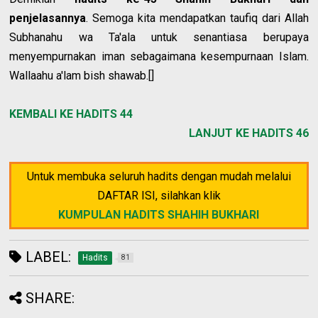
penjelasannya
. Semoga kita mendapatkan taufiq dari Allah
Subhanahu wa Ta'ala untuk senantiasa berupaya
menyempurnakan iman sebagaimana kesempurnaan Islam.
Wallaahu a'lam bish shawab.[]
KEMBALI KE HADITS 44
LANJUT KE HADITS 46
Untuk membuka seluruh hadits dengan mudah melalui
DAFTAR ISI, silahkan klik
KUMPULAN HADITS SHAHIH BUKHARI
LABEL:
Hadits
81
SHARE: