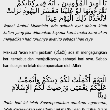
يَا أَمِيرَ الْمُؤْمِنِينَ ، آيَةٌ فِى كِتَابِكُمْ
تَقْرَءُونَهَا لَوْ عَلَيْنَا مَعْشَرَ الْيَهُودِ نَزَلَتْ
لاَتَّخَذْنَا ذَلِكَ الْيَوْمَ عِيدًا
Wahai Amirul Mukminin, ada sebuah ayat dalam kitab
kalian yang jika diturunkan kepada kami, maka kami akan
menjadikan hari turunnya ayat itu sebagai hari raya
Maksud “akan kami jadikan” (لاَتَّخَذْنَا) adalah mengagungkan
hari tersebut dan menjadikannya sebagai hari raya. Sebab
hari itu agama telah disempurnakan oleh Allah.
الْيَوْمَ أَكْمَلْتُ لَكُمْ دِينَكُمْ وَأَتْمَمْتُ
عَلَيْكُمْ نِعْمَتِى وَرَضِيتُ لَكُمُ الإِسْلاَمَ
دِينًا
Pada hari ini telah Kusempurnakan untukmu agamamu,
telah Kucukupkan kepadamu nikmatKu dan Kuridhai Islam