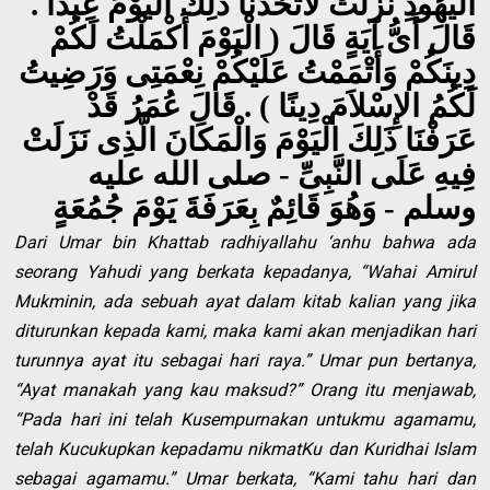
الْيَهُودِ نَزَلَتْ لاَتَّخَذْنَا ذَلِكَ الْيَوْمَ عِيدًا .
قَالَ أَىُّ آيَةٍ قَالَ ( الْيَوْمَ أَكْمَلْتُ لَكُمْ
دِينَكُمْ وَأَتْمَمْتُ عَلَيْكُمْ نِعْمَتِى وَرَضِيتُ
لَكُمُ الإِسْلاَمَ دِينًا ) . قَالَ عُمَرُ قَدْ
عَرَفْنَا ذَلِكَ الْيَوْمَ وَالْمَكَانَ الَّذِى نَزَلَتْ
فِيهِ عَلَى النَّبِىِّ - صلى الله عليه
وسلم - وَهُوَ قَائِمٌ بِعَرَفَةَ يَوْمَ جُمُعَةٍ
Dari Umar bin Khattab radhiyallahu ‘anhu bahwa ada
seorang Yahudi yang berkata kepadanya, “Wahai Amirul
Mukminin, ada sebuah ayat dalam kitab kalian yang jika
diturunkan kepada kami, maka kami akan menjadikan hari
turunnya ayat itu sebagai hari raya.” Umar pun bertanya,
“Ayat manakah yang kau maksud?” Orang itu menjawab,
“Pada hari ini telah Kusempurnakan untukmu agamamu,
telah Kucukupkan kepadamu nikmatKu dan Kuridhai Islam
sebagai agamamu.” Umar berkata, “Kami tahu hari dan