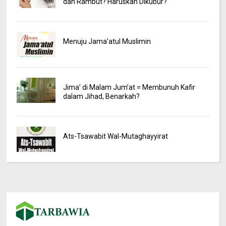
dan Rambut? Haruskah Dikubur?
Menuju Jama’atul Muslimin
Jima’ di Malam Jum’at = Membunuh Kafir
dalam Jihad, Benarkah?
Ats-Tsawabit Wal-Mutaghayyirat