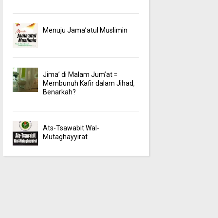
Menuju Jama’atul Muslimin
Jima’ di Malam Jum’at =
Membunuh Kafir dalam Jihad,
Benarkah?
Ats-Tsawabit Wal-
Mutaghayyirat