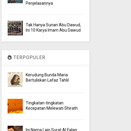
Penjelasannya
Tak Hanya Sunan Abu Dawud,
Ini 10 Karya Imam Abu Dawud
TERPOPULER
Kerudung Bunda Maria
Bertuliskan Lafaz Tahlil
Tingkatan-tingkatan
Kecepatan Melewati Shirath
Ini Nama Lain Surat Al Falaq