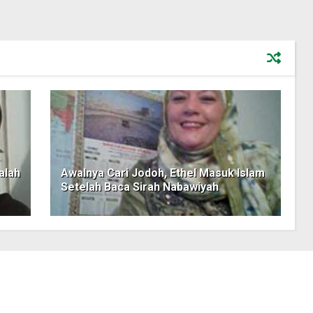
alah
Awalnya Cari Jodoh, Ethel Masuk Islam
Setelah Baca Sirah Nabawiyah