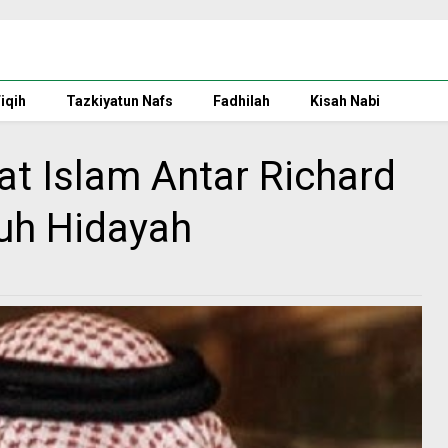
iqih
Tazkiyatun Nafs
Fadhilah
Kisah Nabi
t Islam Antar Richard
uh Hidayah