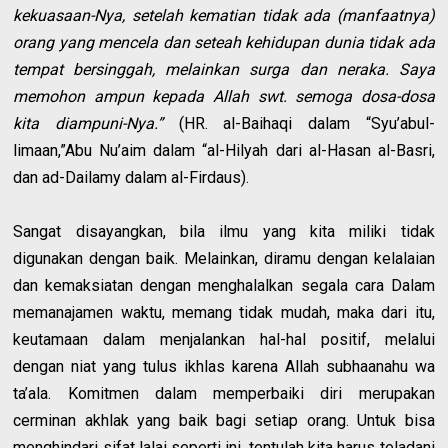
kekuasaan-Nya, setelah kematian tidak ada (manfaatnya)
orang yang mencela dan seteah kehidupan dunia tidak ada
tempat bersinggah, melainkan surga dan neraka. Saya
memohon ampun kepada Allah swt. semoga dosa-dosa
kita diampuni-Nya.”
(HR. al-Baihaqi dalam “Syu’abul-
limaan,”Abu Nu’aim dalam “al-Hilyah dari al-Hasan al-Basri,
dan ad-Dailamy dalam al-Firdaus).
Sangat disayangkan, bila ilmu yang kita miliki tidak
digunakan dengan baik. Melainkan, diramu dengan kelalaian
dan kemaksiatan dengan menghalalkan segala cara Dalam
memanajamen waktu, memang tidak mudah, maka dari itu,
keutamaan dalam menjalankan hal-hal positif, melalui
dengan niat yang tulus ikhlas karena Allah subhaanahu wa
ta’ala. Komitmen dalam memperbaiki diri merupakan
cerminan akhlak yang baik bagi setiap orang. Untuk bisa
menghindari sifat lalai seperti ini, tentulah kita harus teladani