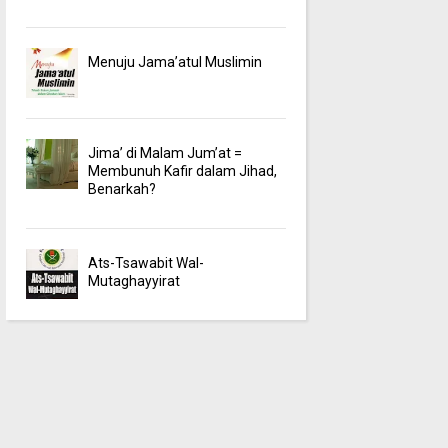
Menuju Jama’atul Muslimin
Jima’ di Malam Jum’at =
Membunuh Kafir dalam Jihad,
Benarkah?
Ats-Tsawabit Wal-
Mutaghayyirat