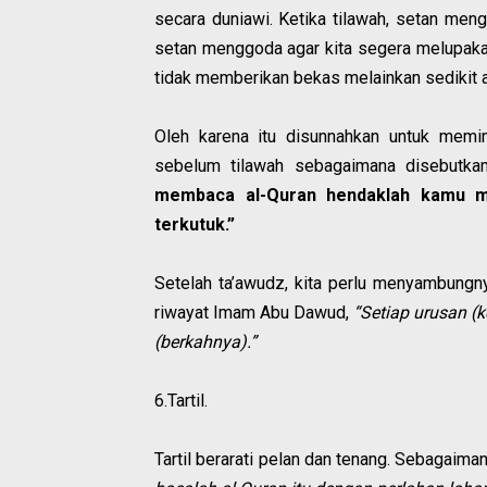
secara duniawi. Ketika tilawah, setan men
setan menggoda agar kita segera melupakan 
tidak memberikan bekas melainkan sedikit a
Oleh karena itu disunnahkan untuk memi
sebelum tilawah sebagaimana disebutk
membaca al-Quran hendaklah kamu me
terkutuk.”
Setelah ta’awudz, kita perlu menyambung
riwayat Imam Abu Dawud,
“Setiap urusan (k
(berkahnya).”
6.Tartil.
Tartil berarati pelan dan tenang. Sebagaim