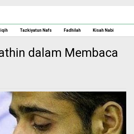
iqih
Tazkiyatun Nafs
Fadhilah
Kisah Nabi
 Bathin dalam Membaca