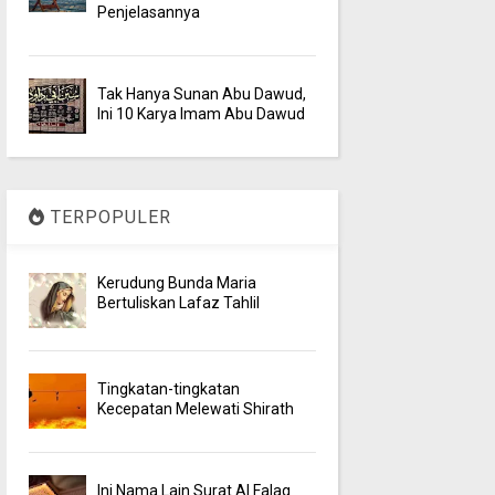
Penjelasannya
Tak Hanya Sunan Abu Dawud,
Ini 10 Karya Imam Abu Dawud
TERPOPULER
Kerudung Bunda Maria
Bertuliskan Lafaz Tahlil
Tingkatan-tingkatan
Kecepatan Melewati Shirath
Ini Nama Lain Surat Al Falaq