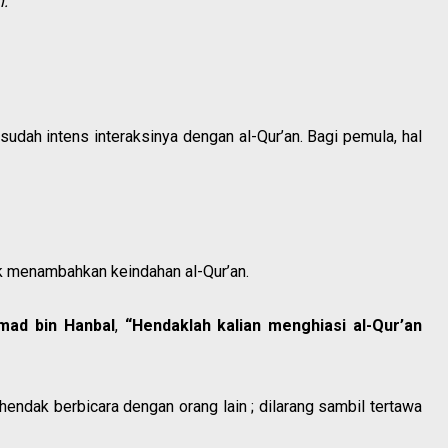
.”
udah intens interaksinya dengan al-Qur’an. Bagi pemula, hal
k menambahkan keindahan al-Qur’an.
ad bin Hanbal
,
“Hendaklah kalian menghiasi al-Qur’an
ndak berbicara dengan orang lain ; dilarang sambil tertawa