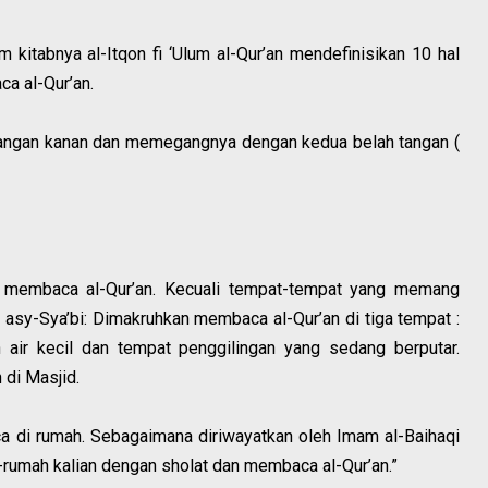
kitabnya al-Itqon fi ‘Ulum al-Qur’an mendefinisikan 10 hal
ca al-Qur’an.
tangan kanan dan memegangnya dengan kedua belah tangan (
k membaca al-Qur’an. Kecuali tempat-tempat yang memang
asy-Sya’bi: Dimakruhkan membaca al-Qur’an di tiga tempat :
 air kecil dan tempat penggilingan yang sedang berputar.
 di Masjid.
aca di rumah. Sebagaimana diriwayatkan oleh Imam al-Baihaqi
-rumah kalian dengan sholat dan membaca al-Qur’an.”