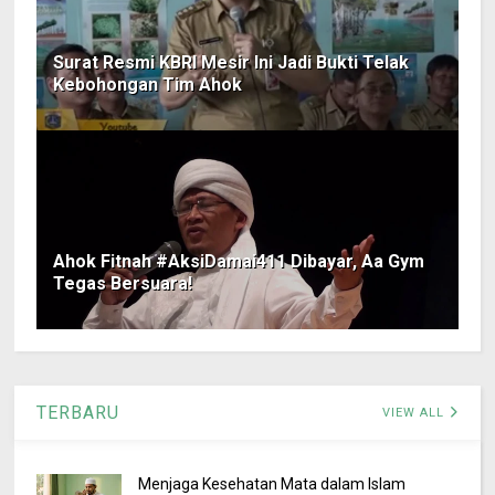
Surat Resmi KBRI Mesir Ini Jadi Bukti Telak
Kebohongan Tim Ahok
Ahok Fitnah #AksiDamai411 Dibayar, Aa Gym
Tegas Bersuara!
TERBARU
VIEW ALL
Menjaga Kesehatan Mata dalam Islam