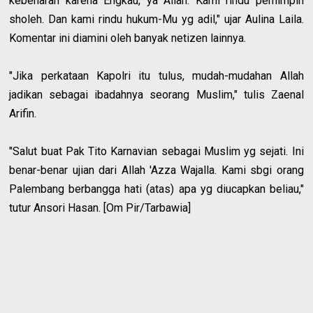
kebenaran karena Engkau, ya Allah. Kami rindu pemimpin
sholeh. Dan kami rindu hukum-Mu yg adil," ujar Aulina Laila.
Komentar ini diamini oleh banyak netizen lainnya.
"Jika perkataan Kapolri itu tulus, mudah-mudahan Allah
jadikan sebagai ibadahnya seorang Muslim," tulis Zaenal
Arifin.
"Salut buat Pak Tito Karnavian sebagai Muslim yg sejati. Ini
benar-benar ujian dari Allah 'Azza Wajalla. Kami sbgi orang
Palembang berbangga hati (atas) apa yg diucapkan beliau,"
tutur Ansori Hasan. [Om Pir/Tarbawia]