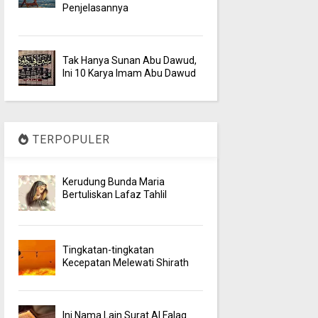
Penjelasannya
Tak Hanya Sunan Abu Dawud,
Ini 10 Karya Imam Abu Dawud
TERPOPULER
Kerudung Bunda Maria
Bertuliskan Lafaz Tahlil
Tingkatan-tingkatan
Kecepatan Melewati Shirath
Ini Nama Lain Surat Al Falaq