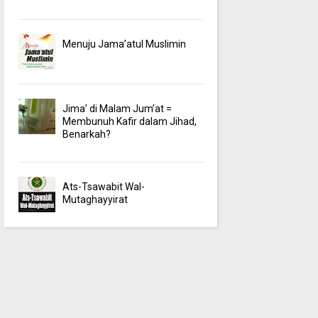
Menuju Jama’atul Muslimin
Jima’ di Malam Jum’at =
Membunuh Kafir dalam Jihad,
Benarkah?
Ats-Tsawabit Wal-
Mutaghayyirat