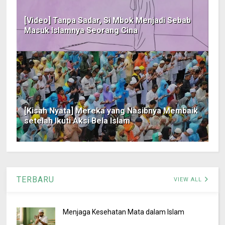
[Video] Tanpa Sadar, Si Mbok Menjadi Sebab
Masuk Islamnya Seorang Cina
[Kisah Nyata] Mereka yang Nasibnya Membaik
setelah Ikuti Aksi Bela Islam
TERBARU
VIEW ALL
Menjaga Kesehatan Mata dalam Islam