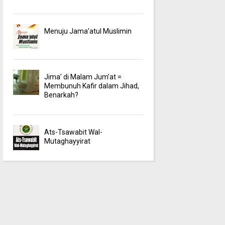
Menuju Jama’atul Muslimin
Jima’ di Malam Jum’at =
Membunuh Kafir dalam Jihad,
Benarkah?
Ats-Tsawabit Wal-
Mutaghayyirat