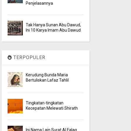
Penjelasannya
Tak Hanya Sunan Abu Dawud,
Ini 10 Karya Imam Abu Dawud
TERPOPULER
Kerudung Bunda Maria
Bertuliskan Lafaz Tahlil
Tingkatan-tingkatan
Kecepatan Melewati Shirath
Ini Nama Lain Surat Al Falaq