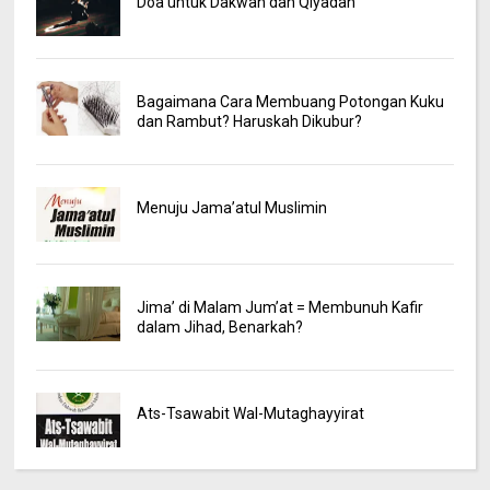
Doa untuk Dakwah dan Qiyadah
Bagaimana Cara Membuang Potongan Kuku
dan Rambut? Haruskah Dikubur?
Menuju Jama’atul Muslimin
Jima’ di Malam Jum’at = Membunuh Kafir
dalam Jihad, Benarkah?
Ats-Tsawabit Wal-Mutaghayyirat