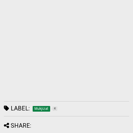
LABEL:
Mukjizat
4
SHARE: