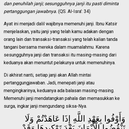
dan penuhilah janji; sesungguhnya janji itu pasti diminta
pertanggungan jawabnya.
(QS. Al-Isra’: 34)
Ayat ini menjadi dalil wajibnya memenuhi janji. Ibnu Katsir
menjelaskan, yaitu janji yang telah kamu adakan dengan
orang lain dan transaksi-transaksi yang telah kalian tanda
tangani bersama mereka dalam muamalahmu. Karena
sesungguhnya janji dan transaksi itu masing-masing dari
keduanya akan menuntut pelakunya untuk memenuhinya.
Di akhirat nanti, setiap janji akan Allah mintai
pertanggungjawaban. Jadi, menepati janji atau
mengingkarinya, keduanya ada balasan masing-masing.
Memenuhi janji mendatangkan pahala dan memasukkan ke
surga, ingkar janji mengundang siksa-Nya.
وَأَوْفُوا بِعَهْدِ اللَّهِ إِذَا عَاهَدْتُمْ وَلَا
تَنْقُضُوا الْأَيْمَانَ بَعْدَ تَوْكِيدِهَا وَقَدْ