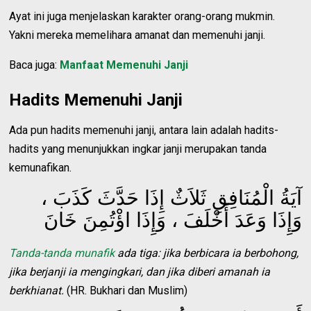
Ayat ini juga menjelaskan karakter orang-orang mukmin.
Yakni mereka memelihara amanat dan memenuhi janji.
Baca juga:
Manfaat Memenuhi Janji
Hadits Memenuhi Janji
Ada pun
hadits memenuhi janji
, antara lain adalah
hadits-
hadits yang menunjukkan ingkar janji merupakan tanda
kemunafikan.
آيَةُ الْمُنَافِقِ ثَلاَثٌ إِذَا حَدَّثَ كَذَبَ ،
وَإِذَا وَعَدَ أَخْلَفَ ، وَإِذَا اؤْتُمِنَ خَانَ
Tanda-tanda munafik
ada tiga: jika berbicara ia berbohong,
jika berjanji ia mengingkari, dan jika diberi amanah ia
berkhianat.
(HR. Bukhari dan Muslim)