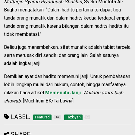
Muttaqin Syarah Riyadhush Shalihin
, Syekh Mustofa Al-
Bugho mengatakan: “Dalam hadits pertama terdapat tiga
tanda orang munafik dan dalam hadits kedua terdapat empat
tanda orang munafik karena bilangan dalam hadits-hadits itu
tidak membatasi.”
Beliau juga menambahkan, sifat munafik adalah tabiat tercela
serta merusak diri sendiri dan orang lain. Salah satunya
adalah ingkar janji.
Demikian ayat dan hadits memenuhi janji. Untuk pembahasan
lebih lengkap mulai dari hukum, contoh, hingga manfaatnya,
silakan baca artikel
Memenuhi Janji
.
Wallahu a’lam bish
shawab
. [Muchlisin BK/Tarbawia]
LABEL:
Featured
Tazkiyah
14
6
SHARE: