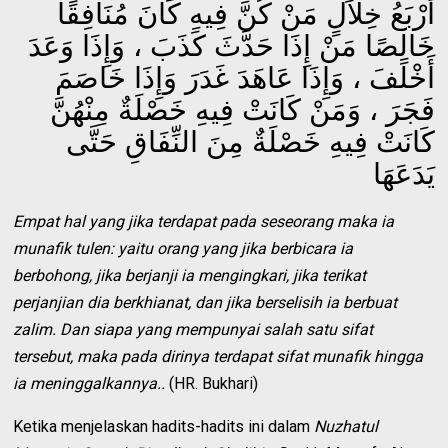
أَرْبَعُ خِلاَلٍ مَنْ كُنَّ فِيهِ كَانَ مُنَافِقًا
خَالِصًا مَنْ إِذَا حَدَّثَ كَذَبَ ، وَإِذَا وَعَدَ
أَخْلَفَ ، وَإِذَا عَاهَدَ غَدَرَ وَإِذَا خَاصَمَ
فَجَرَ ، وَمَنْ كَانَتْ فِيهِ خَصْلَةٌ مِنْهُنَّ
كَانَتْ فِيهِ خَصْلَةٌ مِنَ النِّفَاقِ حَتَّى
يَدَعَهَا
Empat hal yang jika terdapat pada seseorang maka ia
munafik tulen: yaitu orang yang
jika berbicara ia
berbohong, jika berjanji ia mengingkari,
jika terikat
perjanjian dia berkhianat, dan jika berselisih ia berbuat
zalim
.
Dan siapa yang mempunyai salah satu sifat
tersebut, maka pada dirinya terdapat sifat munafik hingga
ia meninggalkannya..
(HR. Bukhari)
Ketika menjelaskan hadits-hadits ini dalam
Nuzhatul